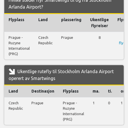
Hvilke steder flyr Smartwings til og fra Stockholm
Arlanda Airport?
Flyplass
Land
plassering
Ukentlige
Flyre
flyreiser
Prague -
Czech
Prague
8
S
Ruzyne
Republic
flyre
International
(PRG)
Ukentlige rutefly til Stockholm Arlanda Airport
operert av Smartwings
Land
Destinasjon
Flyplass
ma.
ti.
on.
Czech
Prague
Prague -
1
0
1
Republic
Ruzyne
International
(PRG)