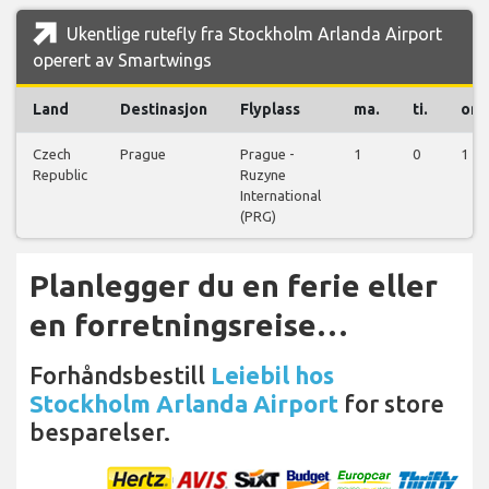
Ukentlige rutefly fra Stockholm Arlanda Airport
operert av Smartwings
Land
Destinasjon
Flyplass
ma.
ti.
on.
Czech
Prague
Prague -
1
0
1
Republic
Ruzyne
International
(PRG)
Planlegger du en ferie eller
en forretningsreise…
Forhåndsbestill
Leiebil hos
Stockholm Arlanda Airport
for store
besparelser.