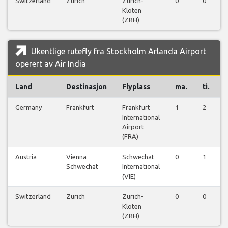
Switzerland
Zurich
Zürich-
0
0
Kloten
(ZRH)
Ukentlige rutefly fra Stockholm Arlanda Airport
operert av Air India
Land
Destinasjon
Flyplass
ma.
ti.
Germany
Frankfurt
Frankfurt
1
2
International
Airport
(FRA)
Austria
Vienna
Schwechat
0
1
Schwechat
International
(VIE)
Switzerland
Zurich
Zürich-
0
0
Kloten
(ZRH)