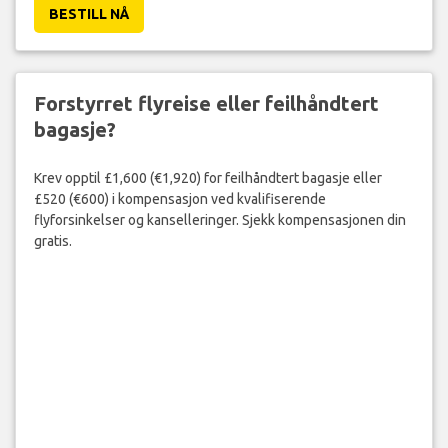
spor og kom deg gjennom på 5 minutter eller mindre.
BESTILL NÅ
Forstyrret flyreise eller feilhåndtert
bagasje?
Krev opptil £1,600 (€1,920) for feilhåndtert bagasje eller
£520 (€600) i kompensasjon ved kvalifiserende
flyforsinkelser og kanselleringer. Sjekk kompensasjonen din
gratis.