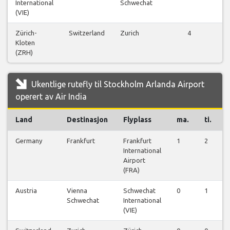
International
Schwechat
fl
(VIE)
Zürich-
Switzerland
Zurich
4
Kloten
fl
(ZRH)
Ukentlige rutefly til Stockholm Arlanda Airport
operert av Air India
Land
Destinasjon
Flyplass
ma.
ti.
Germany
Frankfurt
Frankfurt
1
2
International
Airport
(FRA)
Austria
Vienna
Schwechat
0
1
Schwechat
International
(VIE)