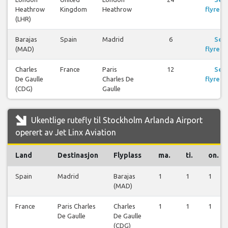
Heathrow
Kingdom
Heathrow
flyreis
(LHR)
Barajas
Spain
Madrid
6
Se
(MAD)
flyreis
Charles
France
Paris
12
Se
De Gaulle
Charles De
flyreis
(CDG)
Gaulle
Ukentlige rutefly til Stockholm Arlanda Airport
operert av Jet Linx Aviation
Land
Destinasjon
Flyplass
ma.
ti.
on.
Spain
Madrid
Barajas
1
1
1
(MAD)
France
Paris Charles
Charles
1
1
1
De Gaulle
De Gaulle
(CDG)