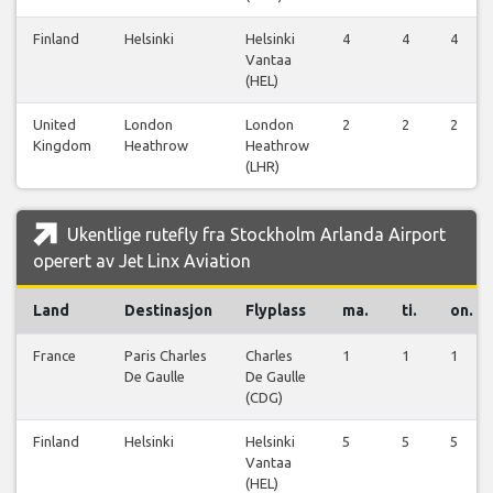
Finland
Helsinki
Helsinki
4
4
4
Vantaa
(HEL)
United
London
London
2
2
2
Kingdom
Heathrow
Heathrow
(LHR)
Ukentlige rutefly fra Stockholm Arlanda Airport
operert av Jet Linx Aviation
Land
Destinasjon
Flyplass
ma.
ti.
on.
France
Paris Charles
Charles
1
1
1
De Gaulle
De Gaulle
(CDG)
Finland
Helsinki
Helsinki
5
5
5
Vantaa
(HEL)