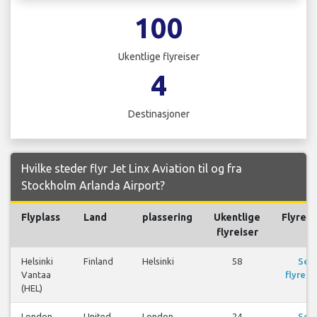
100
Ukentlige flyreiser
4
Destinasjoner
Hvilke steder flyr Jet Linx Aviation til og fra
Stockholm Arlanda Airport?
Flyplass
Land
plassering
Ukentlige
Flyreis
flyreiser
Helsinki
Finland
Helsinki
58
Se
Vantaa
flyreis
(HEL)
London
United
London
24
Se