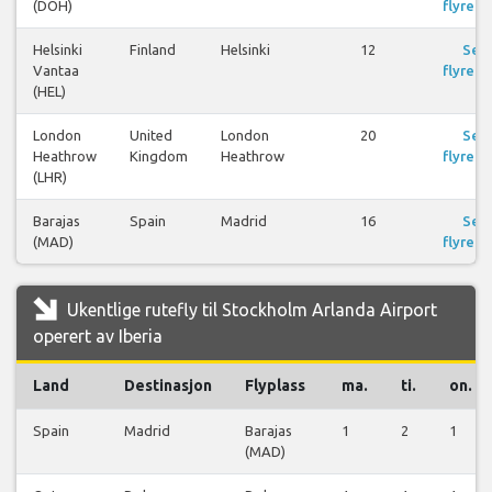
(DOH)
flyreis
Helsinki
Finland
Helsinki
12
Se
Vantaa
flyreis
(HEL)
London
United
London
20
Se
Heathrow
Kingdom
Heathrow
flyreis
(LHR)
Barajas
Spain
Madrid
16
Se
(MAD)
flyreis
Ukentlige rutefly til Stockholm Arlanda Airport
operert av Iberia
Land
Destinasjon
Flyplass
ma.
ti.
on.
Spain
Madrid
Barajas
1
2
1
(MAD)