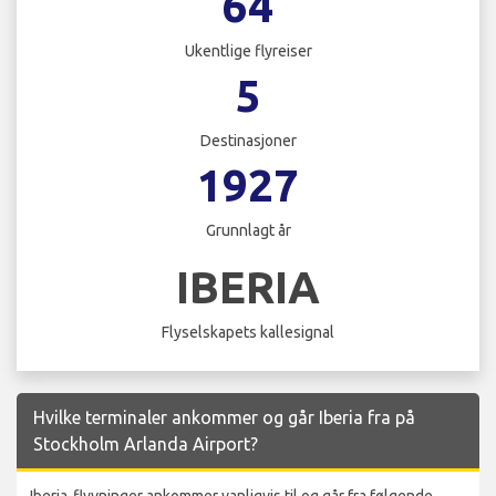
64
Ukentlige flyreiser
5
Destinasjoner
1927
Grunnlagt år
IBERIA
Flyselskapets kallesignal
Hvilke terminaler ankommer og går Iberia fra på
Stockholm Arlanda Airport?
Iberia-flyvninger ankommer vanligvis til og går fra følgende