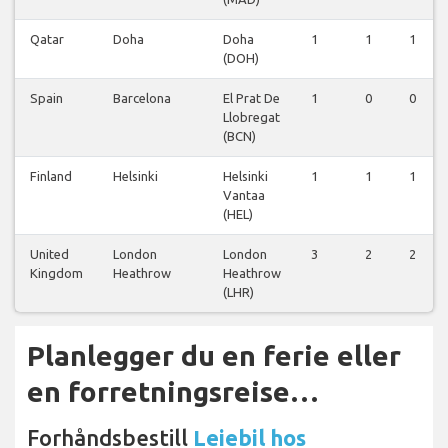
Qatar
Doha
Doha
1
1
1
(DOH)
Spain
Barcelona
El Prat De
1
0
0
Llobregat
(BCN)
Finland
Helsinki
Helsinki
1
1
1
Vantaa
(HEL)
United
London
London
3
2
2
Kingdom
Heathrow
Heathrow
(LHR)
Planlegger du en ferie eller
en forretningsreise…
Forhåndsbestill
Leiebil hos