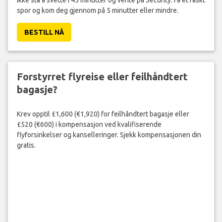
Ikke stå å svette i 45 minutter og vente på Security. Få et raskt
spor og kom deg gjennom på 5 minutter eller mindre.
BESTILL NÅ
Forstyrret flyreise eller feilhåndtert
bagasje?
Krev opptil £1,600 (€1,920) for feilhåndtert bagasje eller
£520 (€600) i kompensasjon ved kvalifiserende
flyforsinkelser og kanselleringer. Sjekk kompensasjonen din
gratis.