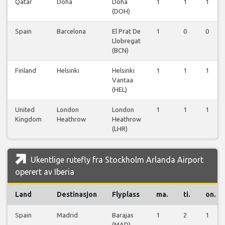
Qatar
Doha
Doha
1
1
1
(DOH)
Spain
Barcelona
El Prat De
1
0
0
Llobregat
(BCN)
Finland
Helsinki
Helsinki
1
1
1
Vantaa
(HEL)
United
London
London
1
1
1
Kingdom
Heathrow
Heathrow
(LHR)
Ukentlige rutefly fra Stockholm Arlanda Airport
operert av Iberia
Land
Destinasjon
Flyplass
ma.
ti.
on.
Spain
Madrid
Barajas
1
2
1
(MAD)