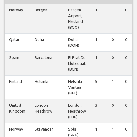
Norway
Bergen
Bergen
1
1
0
Airport,
Flesland
(BGO)
Qatar
Doha
Doha
1
0
0
(DOH)
Spain
Barcelona
El Prat De
1
0
0
Llobregat
(BCN)
Finland
Helsinki
Helsinki
5
1
0
Vantaa
(HEL)
United
London
London
3
0
0
Kingdom
Heathrow
Heathrow
(LHR)
Norway
Stavanger
Sola
1
1
0
(SVG)