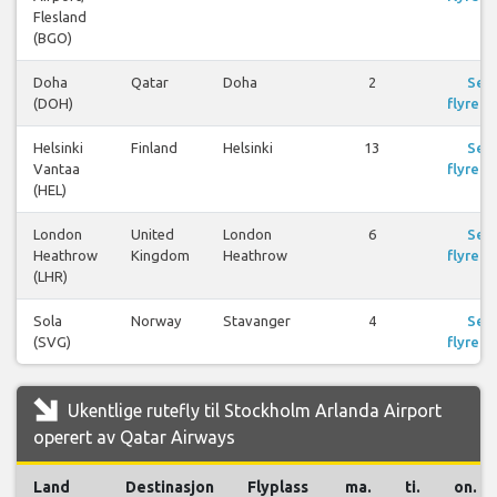
Flesland
(BGO)
Doha
Qatar
Doha
2
Se
(DOH)
flyreis
Helsinki
Finland
Helsinki
13
Se
Vantaa
flyreis
(HEL)
London
United
London
6
Se
Heathrow
Kingdom
Heathrow
flyreis
(LHR)
Sola
Norway
Stavanger
4
Se
(SVG)
flyreis
Ukentlige rutefly til Stockholm Arlanda Airport
operert av Qatar Airways
Land
Destinasjon
Flyplass
ma.
ti.
on.