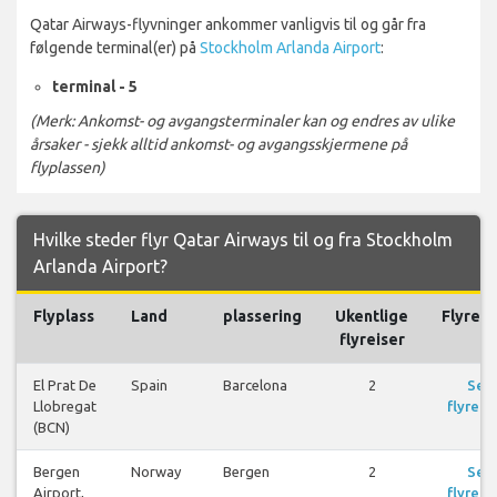
Qatar Airways-flyvninger ankommer vanligvis til og går fra
følgende terminal(er) på
Stockholm Arlanda Airport
:
terminal - 5
(Merk: Ankomst- og avgangsterminaler kan og endres av ulike
årsaker - sjekk alltid ankomst- og avgangsskjermene på
flyplassen)
Hvilke steder flyr Qatar Airways til og fra Stockholm
Arlanda Airport?
Flyplass
Land
plassering
Ukentlige
Flyreis
flyreiser
El Prat De
Spain
Barcelona
2
Se
Llobregat
flyreis
(BCN)
Bergen
Norway
Bergen
2
Se
Airport,
flyreis