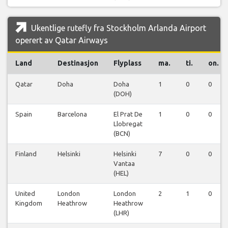
Ukentlige rutefly fra Stockholm Arlanda Airport
operert av Qatar Airways
Land
Destinasjon
Flyplass
ma.
ti.
on.
Qatar
Doha
Doha
1
0
0
(DOH)
Spain
Barcelona
El Prat De
1
0
0
Llobregat
(BCN)
Finland
Helsinki
Helsinki
7
0
0
Vantaa
(HEL)
United
London
London
2
1
0
Kingdom
Heathrow
Heathrow
(LHR)