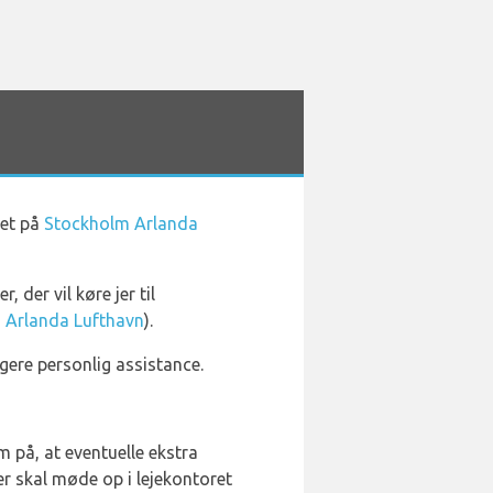
det på
Stockholm Arlanda
 der vil køre jer til
 i Arlanda Lufthavn
).
igere personlig assistance.
m på, at eventuelle ekstra
r skal møde op i lejekontoret