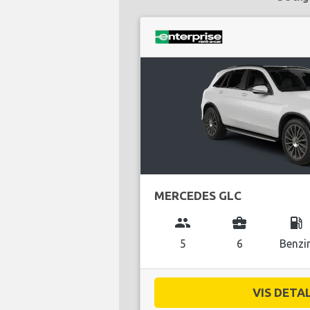
MERCEDES GLC
group
business_center
local_gas_station
5
6
Benzi
VIS DETAL