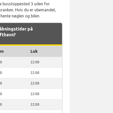
 fra busstoppested 3 uden for
skranken. Hvis du er ubemandet,
 hente nøglen og bilen.
åbningstider på
fthavn?
en
Luk
00
22:00
00
22:00
00
22:00
00
22:00
00
22:00