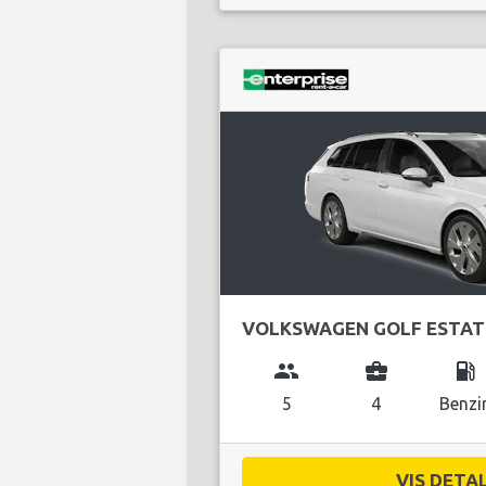
VOLKSWAGEN GOLF ESTAT
group
business_center
local_gas_station
5
4
Benzi
VIS DETAL