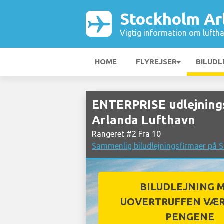
Stockholm Ar
Vigtig information om luftha
HOME
FLYREJSER
BILUDL
ENTERPRISE udlejning
Arlanda Lufthavn
Rangeret #2 Fra 10
Sammenlig biludlejningsfirmaer på 
BILUDLEJNING 
UOVERTRUFFEN VÆR
PENGENE