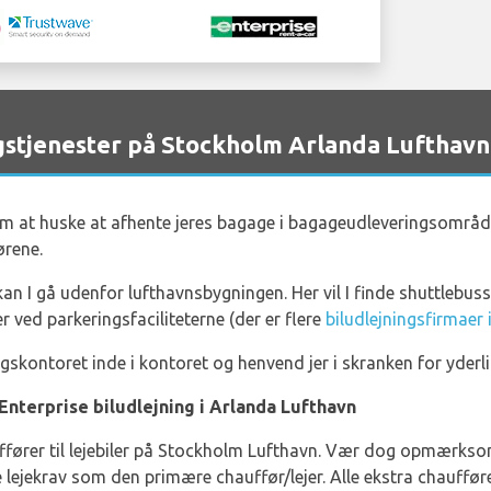
stjenester på Stockholm Arlanda Lufthavn
 om at huske at afhente jeres bagage i bagageudleveringsområ
rene.
n I gå udenfor lufthavnsbygningen. Her vil I finde shuttlebusser,
r ved parkeringsfaciliteterne (der er flere
biludlejningsfirmaer
ingskontoret inde i kontoret og henvend jer i skranken for yderl
Enterprise biludlejning i Arlanda Lufthavn
hauffører til lejebiler på Stockholm Lufthavn. Vær dog opmærkso
lejekrav som den primære chauffør/lejer. Alle ekstra chaufføre