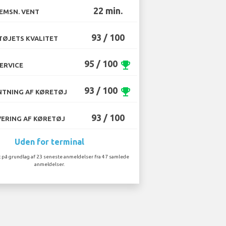
22 min.
EMSN. VENT
93 / 100
ØJETS KVALITET
95 / 100
emoji_events
ERVICE
93 / 100
emoji_events
TNING AF KØRETØJ
93 / 100
ERING AF KØRETØJ
Uden for terminal
 på grundlag af 23 seneste anmeldelser fra 47 samlede
anmeldelser.