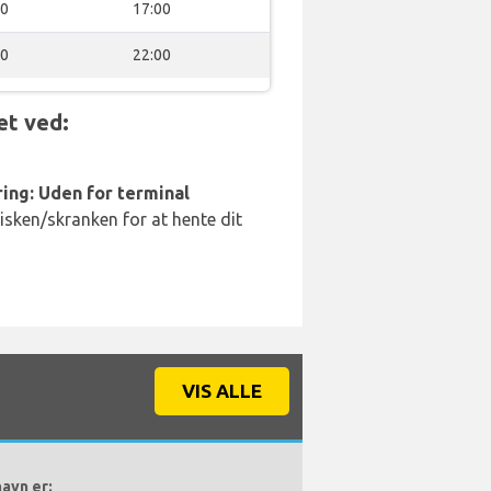
00
17:00
00
22:00
et ved:
ing: Uden for terminal
disken/skranken for at hente dit
VIS ALLE
avn er: