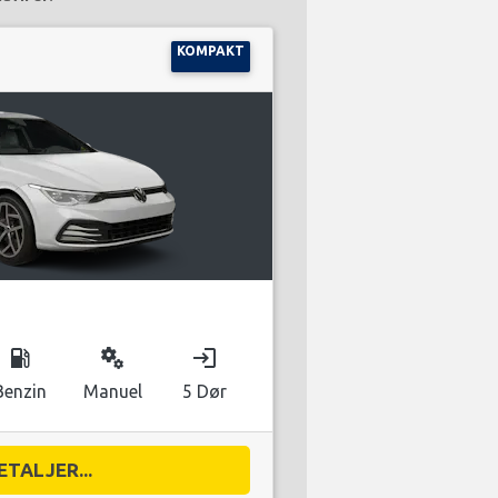
KOMPAKT
local_gas_station
miscellaneous_services
login
Benzin
Manuel
5 Dør
ETALJER...