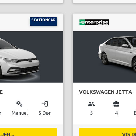
STATIONCAR
E
VOLKSWAGEN JETTA
miscellaneous_services
login
group
business_center
n
Manuel
5 Dør
5
4
JER...
VIS D