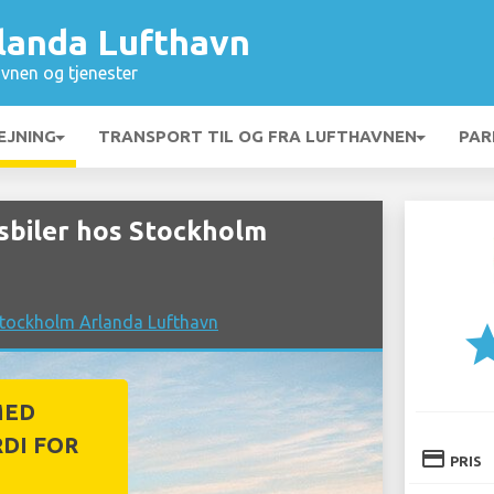
landa Lufthavn
vnen og tjenester
EJNING
TRANSPORT TIL OG FRA LUFTHAVNEN
PAR
sbiler hos Stockholm
Stockholm Arlanda Lufthavn
st
MED
DI FOR
credit_card
PRIS