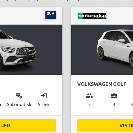
SUV
VOLKSWAGEN GOLF
miscellaneous_services
login
group
business_center
n
Automatisk
5 Dør
5
3
JER...
VIS D