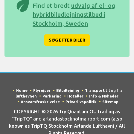
eco
Find et bredt
udvalg af el- og
hybridbiludlejningstilbud i
Stockholm, Sweden
SØG EFTER BILER
Home
Flyrejser
Biludlejning
Transport til og fra
lufthavnen
Parkering
Hoteller
Info & Nyheder
Ansvarsfraskrivelse
Privatlivspolitik
Sitemap
COPYRIGHT © 2026 Try Quantum OU trading as
"TripTQ" and arlandastockholmairport.com (also
known as TripTQ Stockholm Arlanda Lufthavn) / All
Rights Reserved.