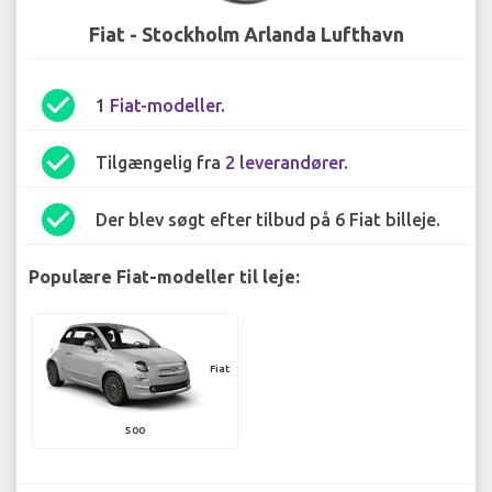
Fiat - Stockholm Arlanda Lufthavn
check_circle
1
Fiat-modeller
.
check_circle
Tilgængelig fra
2 leverandører
.
check_circle
Der blev søgt efter tilbud på 6 Fiat billeje.
Populære Fiat-modeller til leje:
Fiat
500