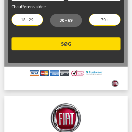
Chaufførens alder:
18 - 29
70+
30 - 69
SØG