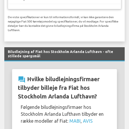
De viste specifikationer er kun til informationsformål, vi kan ikke garantere den
nøjagtige Fiat 500 køretøjsmodel og specifikationer, du vil modtage. For specifikke
detaljer bør du kontakte det givne biludlejningsfirma på Stockholm Arlanda
Lufthavn.
Biludlejning af Fiat hos Stockholm Arlanda Lufthavn - ofte
stillede spørgsmål
question_answer
Hvilke biludlejningsfirmaer
tilbyder billeje fra Fiat hos
Stockholm Arlanda Lufthavn?
Følgende biludlejningsfirmaer hos
Stockholm Arlanda Lufthavn tilbyder en
række modeller af Fiat:
MABI
,
AVIS