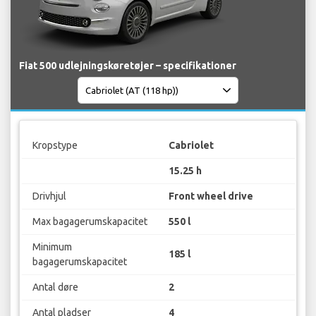
Fiat 500 udlejningskøretøjer – specifikationer
Kropstype
Cabriolet
15.25 h
Drivhjul
Front wheel drive
Max bagagerumskapacitet
550 l
Minimum
185 l
bagagerumskapacitet
Antal døre
2
Antal pladser
4