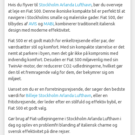
Hvis du flyver til
Stockholm Arlanda Lufthavn
, bør du overveje
at leje en Fiat 500. Denne ikoniske kompakte bil er perfekt til at
navigere i Stockholms smalle og maleriske gader. Fiat 500, der
tilbydes af
AVIS
og
MABI
, kombinerer traditionelt italiensk
design med moderne effektivitet.
Fiat 500 er et godt match for enkeltrejsende eller par, der
værdsætter stil og komfort. Med sin kompakte størrelse er det
nemt at parkere i byen, men det går ikke på kompromis med
indvendig komfort. Desuden er Fiat 500 miljøvenlig med sin
TwinAir-motor, der reducerer CO2-udledningerne, hvilket gør
den til et fremragende valg for dem, der bekymrer sig om
miljøet.
Uanset om du er en forretningsrejsende, der søger den bedste
værdi for
Billeje Stockholm Arlanda Lufthavn
, eller en
fritidsrejsende, der leder efter en stilfuld og effektiv bybil, er
Fiat 500 et godt valg.
Gør brug af Fiat-udlejningerne i Stockholm Arlanda Lufthavn i
dag og oplev en problemfri blanding af italiensk charme og
svensk effektivitet på dine rejser.