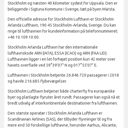
Stockholm og næsten 40 kilometer sydøst for Uppsala. Den er
beliggende i Sigtuna Kommune i Sverige, tæt på byen Märsta.
Den officielle adresse for Stockholm Lufthavn er Stockholm
Arlanda Lufthavn, 190 45 Stockholm-Arlanda, Sverige. Du kan
ringe til lufthavnen for kundeinformation på telefonnummeret:
+46 10 109 10 00.
Stockholm Arlanda Lufthavn har den internationale
lufthavnskode ARN (IATA), ESSA (ICAO) og ARN (FAA LID).
Lufthavnen ligger i en let forhøjet position kun 42 meter over
havets overflade ved 59°39'07" N og 017°55'07" E.
Lufthavnen i Stockholm betjente 26.846.720 passagerer i 2018
og havde 216.685 flybevægelser.
Stockholm Lufthavn betjener både charterfly fra europæiske
byer og planlagte flyruter året rundt. Passagerer kan også nå et
bredt udvalg af interkontinentale destinationer fra lufthavnen.
Den største operatør i Stockholm Arlanda Lufthavn er
Scandinavian Airlines (SAS), der tilbyder flyvninger til og fra
mere end 50 forskellige lufthavne, herunder Aarhus, Alicante,