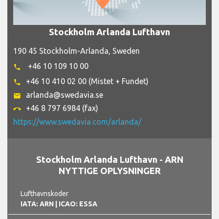
Stockholm Arlanda Lufthavn
190 45 Stockholm-Arlanda, Sweden
+46 10 109 10 00
phone
+46 10 410 02 00 (Mistet + Fundet)
phone
arlanda@swedavia.se
email
+46 8 797 6984 (fax)
call_end
https://www.swedavia.com/arlanda/
Stockholm Arlanda Lufthavn - ARN
NYTTIGE OPLYSNINGER
Lufthavnskoder
IATA: ARN
| ICAO: ESSA