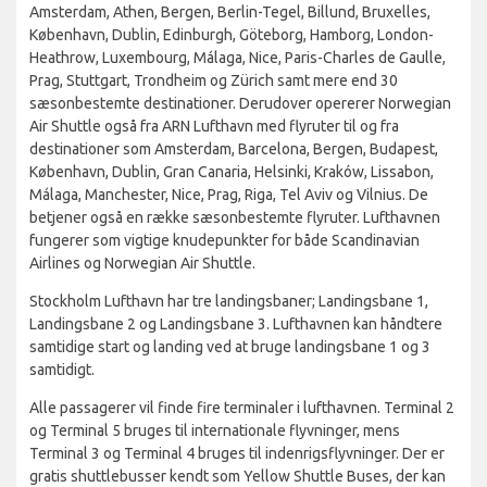
Amsterdam, Athen, Bergen, Berlin-Tegel, Billund, Bruxelles,
København, Dublin, Edinburgh, Göteborg, Hamborg, London-
Heathrow, Luxembourg, Málaga, Nice, Paris-Charles de Gaulle,
Prag, Stuttgart, Trondheim og Zürich samt mere end 30
sæsonbestemte destinationer. Derudover opererer Norwegian
Air Shuttle også fra ARN Lufthavn med flyruter til og fra
destinationer som Amsterdam, Barcelona, Bergen, Budapest,
København, Dublin, Gran Canaria, Helsinki, Kraków, Lissabon,
Málaga, Manchester, Nice, Prag, Riga, Tel Aviv og Vilnius. De
betjener også en række sæsonbestemte flyruter. Lufthavnen
fungerer som vigtige knudepunkter for både Scandinavian
Airlines og Norwegian Air Shuttle.
Stockholm Lufthavn har tre landingsbaner; Landingsbane 1,
Landingsbane 2 og Landingsbane 3. Lufthavnen kan håndtere
samtidige start og landing ved at bruge landingsbane 1 og 3
samtidigt.
Alle passagerer vil finde fire terminaler i lufthavnen. Terminal 2
og Terminal 5 bruges til internationale flyvninger, mens
Terminal 3 og Terminal 4 bruges til indenrigsflyvninger. Der er
gratis shuttlebusser kendt som Yellow Shuttle Buses, der kan