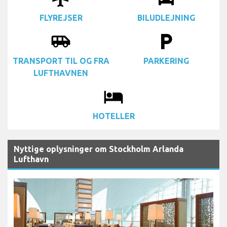
FLYREJSER
BILUDLEJNING
airport_shuttle
local_parking
TRANSPORT TIL OG FRA
PARKERING
LUFTHAVNEN
local_hotel
HOTELLER
Nyttige oplysninger om Stockholm Arlanda
Lufthavn