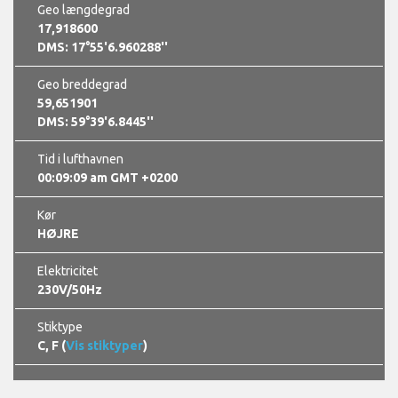
Geo længdegrad
17,918600
DMS: 17°55'6.960288''
Geo breddegrad
59,651901
DMS: 59°39'6.8445''
Tid i lufthavnen
00:09:10 am GMT +0200
Kør
HØJRE
Elektricitet
230V/50Hz
Stiktype
C, F (
Vis stiktyper
)