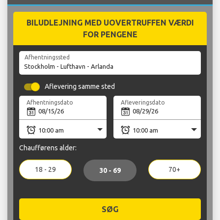
BILUDLEJNING MED UOVERTRUFFEN VÆRDI
FOR PENGENE
Afhentningssted
Aflevering samme sted
Afhentningsdato
Afleveringsdato
Chaufførens alder:
18 - 29
70+
30 - 69
SØG