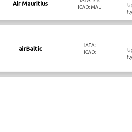
Air Mauritius
Ug
ICAO: MAU
fl
IATA:
airBaltic
Ug
ICAO:
fl