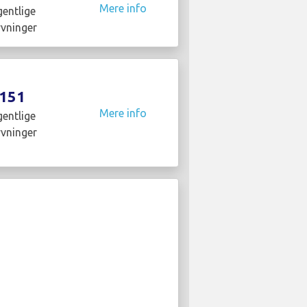
Mere info
entlige
yvninger
151
Mere info
entlige
yvninger