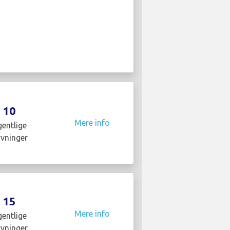
10
Mere info
entlige
yvninger
15
Mere info
entlige
yvninger