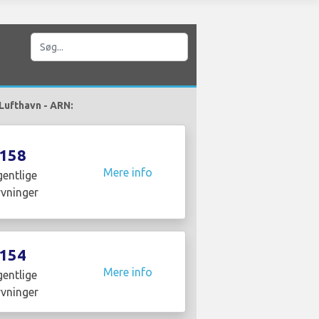
 Lufthavn - ARN:
158
Mere info
entlige
yvninger
154
Mere info
entlige
yvninger