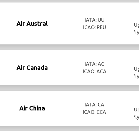
IATA: UU
Air Austral
Ug
ICAO: REU
fl
IATA: AC
Air Canada
Ug
ICAO: ACA
fl
IATA: CA
Air China
Ug
ICAO: CCA
fl