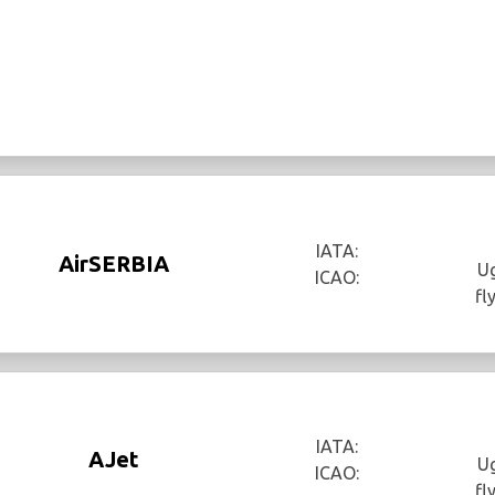
IATA:
AirSERBIA
Ug
ICAO:
fl
IATA:
AJet
Ug
ICAO:
fl