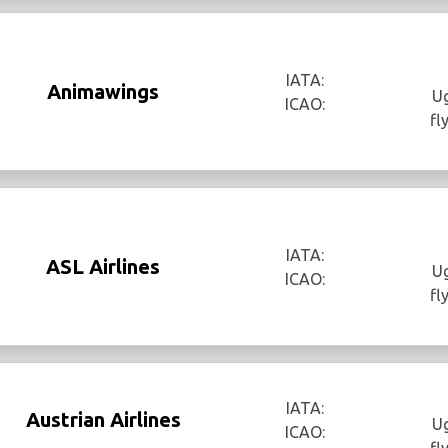
IATA:
Animawings
Ug
ICAO:
fl
IATA:
ASL Airlines
Ug
ICAO:
fl
IATA:
Austrian Airlines
Ug
ICAO: