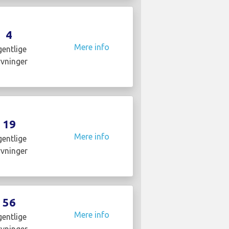
4
Mere info
entlige
yvninger
19
Mere info
entlige
yvninger
56
Mere info
entlige