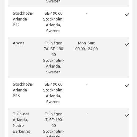
Sweden
done
Stockholm-
SE-190 60
-
Arlanda-
Stockholm-
P22
Arlanda,
Sweden
done
Apcoa
Tullvägen
Mon-Sun:
7A, SE-190
00:00 - 24:00
60
Stockholm-
Arlanda,
Sweden
done
Stockholm-
SE-190 60
-
Arlanda-
Stockholm-
P56
Arlanda,
Sweden
done
Tullhuset
Tullvägen
-
Arlanda,
7, SE-190
Nedre
60
parkering
Stockholm-
Arlanda,