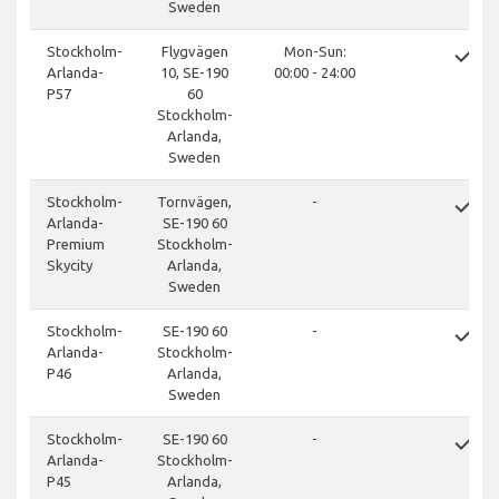
Sweden
done
Stockholm-
Flygvägen
Mon-Sun:
Arlanda-
10, SE-190
00:00 - 24:00
P57
60
Stockholm-
Arlanda,
Sweden
done
Stockholm-
Tornvägen,
-
Arlanda-
SE-190 60
Premium
Stockholm-
Skycity
Arlanda,
Sweden
done
Stockholm-
SE-190 60
-
Arlanda-
Stockholm-
P46
Arlanda,
Sweden
done
Stockholm-
SE-190 60
-
Arlanda-
Stockholm-
P45
Arlanda,