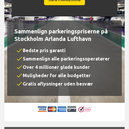
Sammenlign parkeringspriserne på
Stockholm Arlanda Lufthavn
check
Bedste pris garanti
check
Sammenlign alle parkeringsoperatører
check
Over 4 millioner glade kunder
check
Muligheder for alle budgetter
check
Gratis aflysninger uden besvær