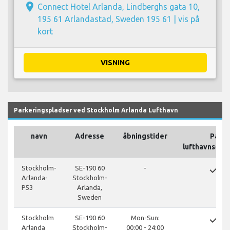
place
Connect Hotel Arlanda, Lindberghs gata 10,
195 61 Arlandastad, Sweden 195 61 |
vis på
kort
VISNING
Parkeringspladser ved Stockholm Arlanda Lufthavn
navn
Adresse
åbningstider
På
lufthavnsomr
done
Stockholm-
SE-190 60
-
Arlanda-
Stockholm-
P53
Arlanda,
Sweden
done
Stockholm
SE-190 60
Mon-Sun:
Arlanda
Stockholm-
00:00 - 24:00