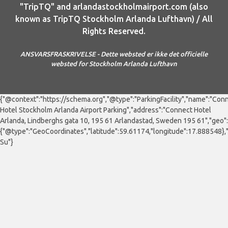
"TripTQ" and arlandastockholmairport.com (also
known as TripTQ Stockholm Arlanda Lufthavn) / All
Rights Reserved.
ANSVARSFRASKRIVELSE - Dette websted er ikke det officielle
websted for Stockholm Arlanda Lufthavn
{"@context":"https://schema.org","@type":"ParkingFacility","name":"Con
Hotel Stockholm Arlanda Airport Parking","address":"Connect Hotel
Arlanda, Lindberghs gata 10, 195 61 Arlandastad, Sweden 195 61","geo":
{"@type":"GeoCoordinates","latitude":59.61174,"longitude":17.888548}
Su"}