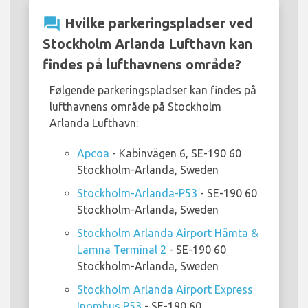
question_answer
Hvilke parkeringspladser ved
Stockholm Arlanda Lufthavn kan
findes på lufthavnens område?
Følgende parkeringspladser kan findes på
lufthavnens område på Stockholm
Arlanda Lufthavn:
Apcoa
- Kabinvägen 6, SE-190 60
Stockholm-Arlanda, Sweden
Stockholm-Arlanda-P53
- SE-190 60
Stockholm-Arlanda, Sweden
Stockholm Arlanda Airport Hämta &
Lämna Terminal 2
- SE-190 60
Stockholm-Arlanda, Sweden
Stockholm Arlanda Airport Express
Inomhus P53
- SE-190 60