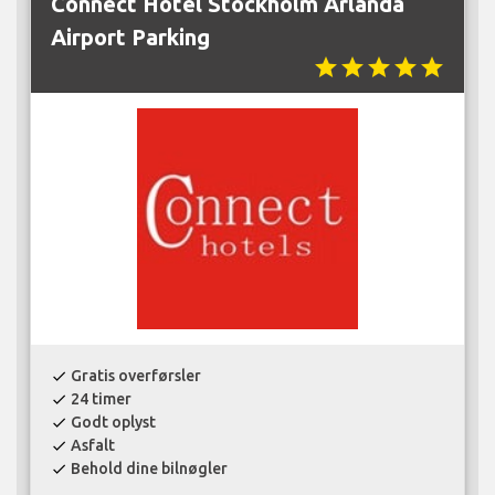
Connect Hotel Stockholm Arlanda
Airport Parking
star
star
star
star
star
Gratis overførsler
check
24 timer
check
Godt oplyst
check
Asfalt
check
Behold dine bilnøgler
check