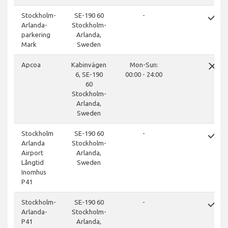
done
Stockholm-
SE-190 60
-
Arlanda-
Stockholm-
parkering
Arlanda,
Mark
Sweden
close
Apcoa
Kabinvägen
Mon-Sun:
6, SE-190
00:00 - 24:00
60
Stockholm-
Arlanda,
Sweden
done
Stockholm
SE-190 60
-
Arlanda
Stockholm-
Airport
Arlanda,
Långtid
Sweden
Inomhus
P41
done
Stockholm-
SE-190 60
-
Arlanda-
Stockholm-
P41
Arlanda,