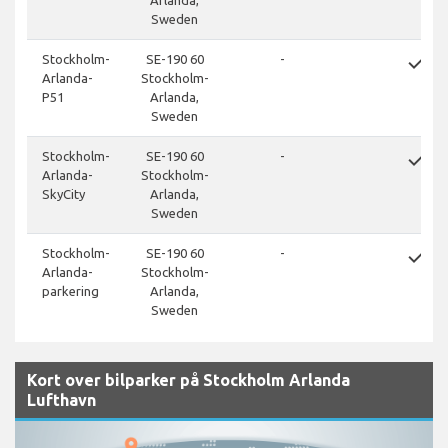
Sweden
done
Stockholm-
SE-190 60
-
Arlanda-
Stockholm-
P51
Arlanda,
Sweden
done
Stockholm-
SE-190 60
-
Arlanda-
Stockholm-
SkyCity
Arlanda,
Sweden
done
Stockholm-
SE-190 60
-
Arlanda-
Stockholm-
parkering
Arlanda,
Sweden
Kort over bilparker på Stockholm Arlanda
Lufthavn