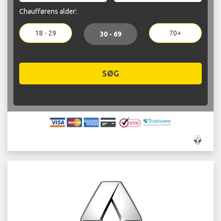
Chaufførens alder:
18 - 29
70+
30 - 69
SØG