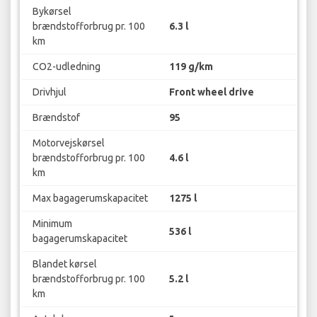
Bykørsel
brændstofforbrug pr. 100
6.3 l
km
CO2-udledning
119 g/km
Drivhjul
Front wheel drive
Brændstof
95
Motorvejskørsel
brændstofforbrug pr. 100
4.6 l
km
Max bagagerumskapacitet
1275 l
Minimum
536 l
bagagerumskapacitet
Blandet kørsel
brændstofforbrug pr. 100
5.2 l
km