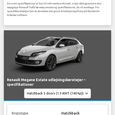
De viste specifikationer er kun til informationsformål, vi kan ikke garantere den
nøjagtige Renault Trafic køretøjsmodel og specifikationer, du vil modtage. For
specifikke detaljer bør du kontakte det givne biludlejningsfirma på Stockholm
Arlanda Lufthavn.
Renault Megane Estate udlejningskøretøjer –
specifikationer
Kropstype
Hatchback