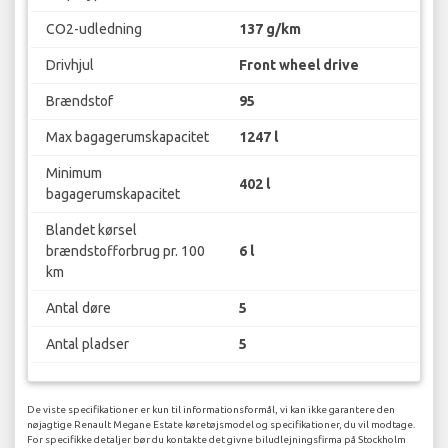
CO2-udledning
137 g/km
Drivhjul
Front wheel drive
Brændstof
95
Max bagagerumskapacitet
1247 l
Minimum
402 l
bagagerumskapacitet
Blandet kørsel
brændstofforbrug pr. 100
6 l
km
Antal døre
5
Antal pladser
5
De viste specifikationer er kun til informationsformål, vi kan ikke garantere den
nøjagtige Renault Megane Estate køretøjsmodel og specifikationer, du vil modtage.
For specifikke detaljer bør du kontakte det givne biludlejningsfirma på Stockholm