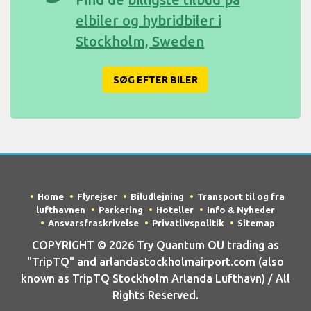
elbiler og hybridbiler i
Stockholm, Sweden
SØG EFTER BILER
Home
Flyrejser
Biludlejning
Transport til og fra
lufthavnen
Parkering
Hoteller
Info & Nyheder
Ansvarsfraskrivelse
Privatlivspolitik
Sitemap
COPYRIGHT © 2026 Try Quantum OU trading as
"TripTQ" and arlandastockholmairport.com (also
known as TripTQ Stockholm Arlanda Lufthavn) / All
Rights Reserved.