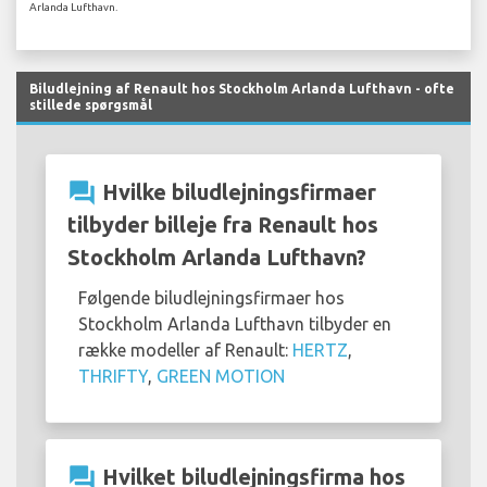
Arlanda Lufthavn.
Biludlejning af Renault hos Stockholm Arlanda Lufthavn - ofte
stillede spørgsmål
question_answer
Hvilke biludlejningsfirmaer
tilbyder billeje fra Renault hos
Stockholm Arlanda Lufthavn?
Følgende biludlejningsfirmaer hos
Stockholm Arlanda Lufthavn tilbyder en
række modeller af Renault:
HERTZ
,
THRIFTY
,
GREEN MOTION
question_answer
Hvilket biludlejningsfirma hos