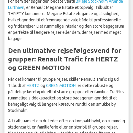
For dem der søger den bedste værdi
Billeje Stockholm Arlanda
Lufthavn
, er Renault Megane Estate et topvalg. Tilbudt af
THRIFTY kombinerer Megane Estate elegance og alsidighed,
hvilket gør den til et fremragende valg både til professionelle
og fritidsrejser. Det rummelige interiør og den store bagagerum
er perfekte til længere rejser eller dem, der rejser med meget
bagage.
Den ultimative rejsefølgesvend for
grupper: Renault Trafic fra HERTZ
og GREEN MOTION
Når det kommer til gruppe rejser, skiller Renault Trafic sig ud.
Tilbudt af
HERTZ
og
GREEN MOTION
, er dette robuste og
pålidelige køretøj ideelt til større grupper eller familier. Traffics
rummelige siddekapacitet og store bagagerum gør det til et
behageligt valg til længere køreture rundt i den smukke by
Stockholm.
Alt i alt, uanset om du leder efter en kompakt bybil, en rummelig
stationcar til en familieferie eller en stor bil til gruppe rejser,