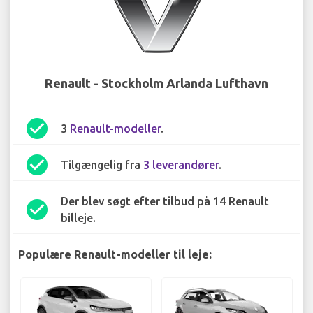
Renault - Stockholm Arlanda Lufthavn
check_circle
3
Renault-modeller
.
check_circle
Tilgængelig fra
3 leverandører
.
Der blev søgt efter tilbud på 14 Renault
check_circle
billeje.
Populære Renault-modeller til leje: