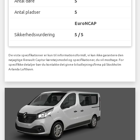
Antal døre
5
Antal pladser
5
EuroNCAP
Sikkerhedsvurdering
5 / 5
De viste specifikationer er kun til informationsformål, vi kan ikke garantere den
nøjagtige Renault Captur køretøjsmodel og specifikationer, du vil modtage. For
specifikke detaljer bør du kontakte det givne biludlejningsfirma på Stockholm
Arlanda Lufthavn.