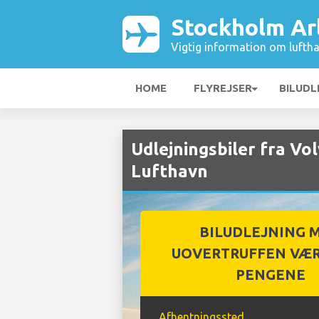
Stockholm Ar
Vigtig information om luftha
HOME
FLYREJSER
BILUDL
Udlejningsbiler fra V
Lufthavn
BILUDLEJNING 
UOVERTRUFFEN VÆR
PENGENE
Afhentningssted