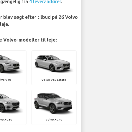
lgængelig fra
4 leverandører
.
r blev søgt efter tilbud på 26 Volvo
leje.
 Volvo-modeller til leje:
lvo V40
Volvo V60 Estate
lvo XC60
Volvo XC40