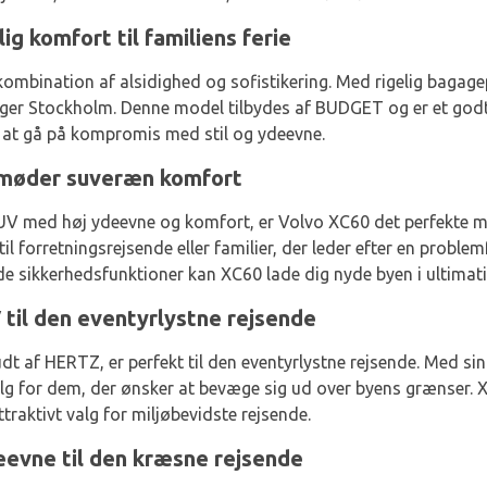
g komfort til familiens ferie
kombination af alsidighed og sofistikering. Med rigelig bagage
esøger Stockholm. Denne model tilbydes af BUDGET og er et god
n at gå på kompromis med stil og ydeevne.
 møder suveræn komfort
SUV med høj ydeevne og komfort, er Volvo XC60 det perfekte 
l forretningsrejsende eller familier, der leder efter en proble
de sikkerhedsfunktioner kan XC60 lade dig nyde byen i ultimat
til den eventyrlystne rejsende
t af HERTZ, er perfekt til den eventyrlystne rejsende. Med si
alg for dem, der ønsker at bevæge sig ud over byens grænser. 
ttraktivt valg for miljøbevidste rejsende.
eevne til den kræsne rejsende