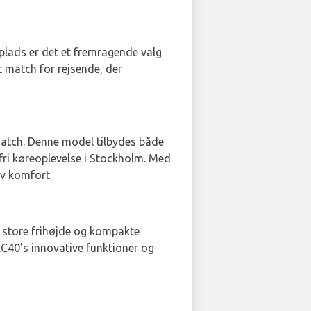
plads er det et fremragende valg
t match for rejsende, der
match. Denne model tilbydes både
mfri køreoplevelse i Stockholm. Med
iv komfort.
n store frihøjde og kompakte
XC40's innovative funktioner og