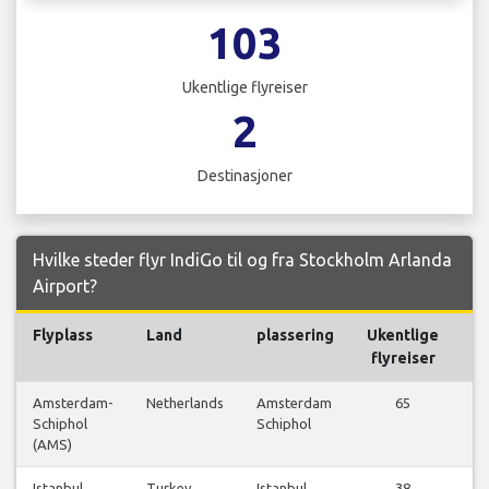
103
Ukentlige flyreiser
2
Destinasjoner
Hvilke steder flyr IndiGo til og fra Stockholm Arlanda
Airport?
Flyplass
Land
plassering
Ukentlige
Fl
flyreiser
Amsterdam-
Netherlands
Amsterdam
65
Schiphol
Schiphol
f
(AMS)
Istanbul
Turkey
Istanbul
38