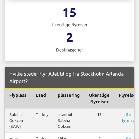
15
Ukentlige flyreiser
2
Destinasjoner
Hvilke steder flyr AJet til og fra Stockholm Arlanda
Airport?
Flyplass
Land
plassering
Ukentlige
Flyreiser
flyreiser
Sabiha
Turkey
Istanbul
13
Se
Gokcen
Sabiha
flyreiser
(SAW)
Gokcen
Milas
Turkey
Milas
2
Se