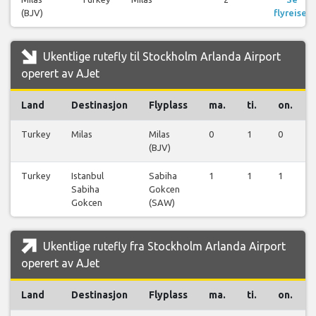
(BJV)
flyreiser
Ukentlige rutefly til Stockholm Arlanda Airport
operert av AJet
Land
Destinasjon
Flyplass
ma.
ti.
on.
Turkey
Milas
Milas
0
1
0
(BJV)
Turkey
Istanbul
Sabiha
1
1
1
Sabiha
Gokcen
Gokcen
(SAW)
Ukentlige rutefly fra Stockholm Arlanda Airport
operert av AJet
Land
Destinasjon
Flyplass
ma.
ti.
on.