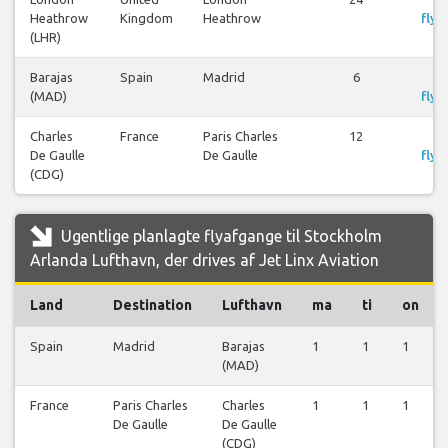
Heathrow
Kingdom
Heathrow
flyr
(LHR)
Barajas
Spain
Madrid
6
S
(MAD)
flyr
Charles
France
Paris Charles
12
S
De Gaulle
De Gaulle
flyr
(CDG)
Ugentlige planlagte flyafgange til Stockholm
Arlanda Lufthavn, der drives af Jet Linx Aviation
Land
Destination
Lufthavn
ma
ti
on
Spain
Madrid
Barajas
1
1
1
(MAD)
France
Paris Charles
Charles
1
1
1
De Gaulle
De Gaulle
(CDG)