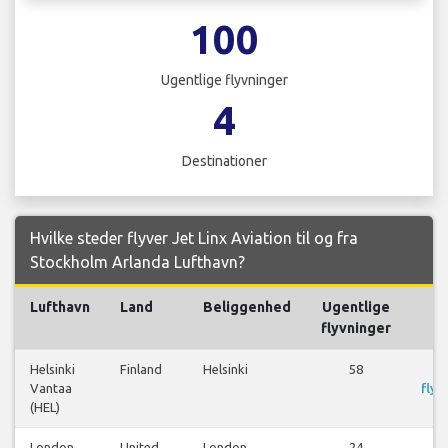
100
Ugentlige flyvninger
4
Destinationer
Hvilke steder flyver Jet Linx Aviation til og fra
Stockholm Arlanda Lufthavn?
Lufthavn
Land
Beliggenhed
Ugentlige
F
flyvninger
Helsinki
Finland
Helsinki
58
S
Vantaa
flyr
(HEL)
London
United
London
24
S