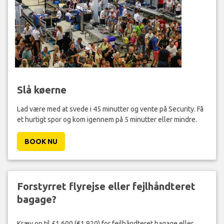
Slå køerne
Lad være med at svede i 45 minutter og vente på Security. Få
et hurtigt spor og kom igennem på 5 minutter eller mindre.
BOOK NU
Forstyrret flyrejse eller fejlhåndteret
bagage?
Kræv op til £1,600 (€1,920) for fejlhåndteret bagage eller