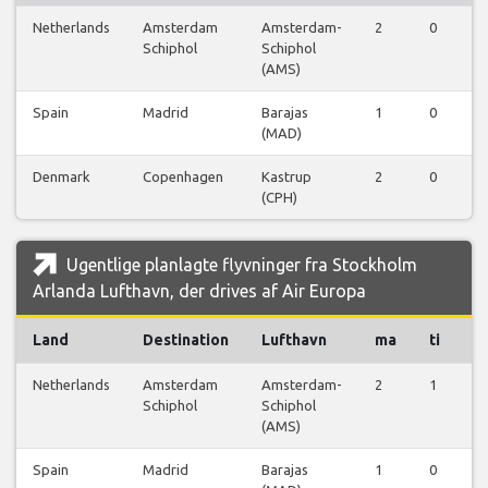
Netherlands
Amsterdam
Amsterdam-
2
0
0
Schiphol
Schiphol
(AMS)
Spain
Madrid
Barajas
1
0
0
(MAD)
Denmark
Copenhagen
Kastrup
2
0
0
(CPH)
Ugentlige planlagte flyvninger fra Stockholm
Arlanda Lufthavn, der drives af Air Europa
Land
Destination
Lufthavn
ma
ti
o
Netherlands
Amsterdam
Amsterdam-
2
1
0
Schiphol
Schiphol
(AMS)
Spain
Madrid
Barajas
1
0
0