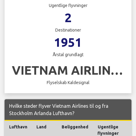
Ugentlige flyvninger
2
Destinationer
1951
Årstal grundlagt
VIETNAM AIRLINES
Flyselskab Kaldesignal
Hvilke steder flyver Vietnam Airlines til og fra
Stockholm Arlanda Lufthavn?
Lufthavn
Land
Beliggenhed
Ugentlige
F
flyvninger