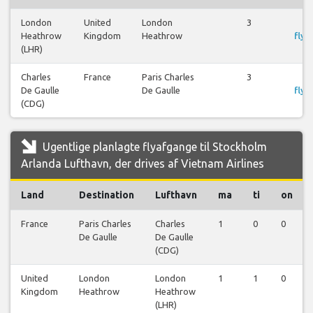
London
United
London
3
S
Heathrow
Kingdom
Heathrow
flyr
(LHR)
Charles
France
Paris Charles
3
S
De Gaulle
De Gaulle
flyr
(CDG)
Ugentlige planlagte flyafgange til Stockholm
Arlanda Lufthavn, der drives af Vietnam Airlines
Land
Destination
Lufthavn
ma
ti
on
France
Paris Charles
Charles
1
0
0
De Gaulle
De Gaulle
(CDG)
United
London
London
1
1
0
Kingdom
Heathrow
Heathrow
(LHR)