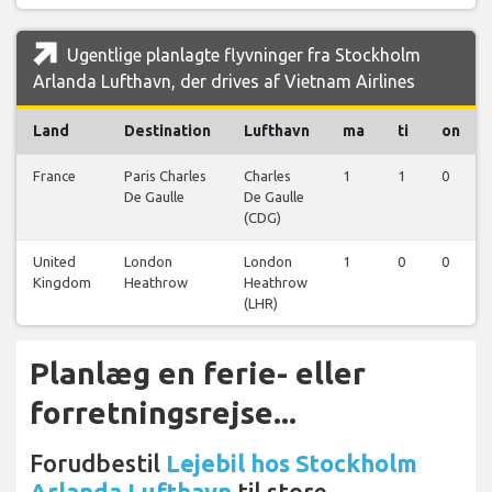
Ugentlige planlagte flyvninger fra Stockholm
Arlanda Lufthavn, der drives af Vietnam Airlines
Land
Destination
Lufthavn
ma
ti
on
France
Paris Charles
Charles
1
1
0
De Gaulle
De Gaulle
(CDG)
United
London
London
1
0
0
Kingdom
Heathrow
Heathrow
(LHR)
Planlæg en ferie- eller
forretningsrejse...
Forudbestil
Lejebil hos Stockholm
Arlanda Lufthavn
til store