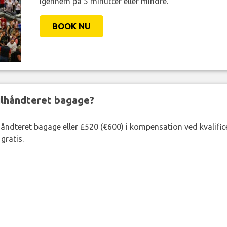
igennem på 5 minutter eller mindre.
BOOK NU
ejlhåndteret bagage?
lhåndteret bagage eller £520 (€600) i kompensation ved kvalific
gratis.