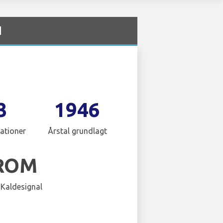
N
3
1946
ationer
Årstal grundlagt
ROM
 Kaldesignal