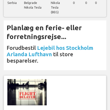
Serbia
Belgrade
Nikola
0
0
0
1
Nikola Tesla
Tesla
(BEG)
Planlæg en ferie- eller
forretningsrejse...
Forudbestil
Lejebil hos Stockholm
Arlanda Lufthavn
til store
besparelser.