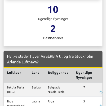
10
Ugentlige flyvninger
2
Destinationer
Hvilke steder flyver AirSERBIA til og fra Stockholm
Arlanda Lufthavn?
Lufthavn
Land
Beliggenhed
Ugentlige
F
flyvninger
Nikola Tesla
Serbia
Belgrade
7
S
(BEG)
Nikola Tesla
flyr
Riga
Latvia
Riga
3
S
International
flyr