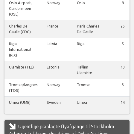
Oslo Airport,
Norway
Oslo
9
Gardermoen
(OSL)
Charles De
France
Paris Charles
25
Gaulle (CDG)
De Gaulle
Riga
Latvia
Riga
5
International
(RIX)
Ulemiste (TLL)
Estonia
Tallinn
13
Ulemiste
Tromso/langnes
Norway
Tromso
3
(TOS)
Umea (UME)
Sweden
Umea
14
Ugentlige planlagte flyafgange til Stockholm
Arlanda Lufthavn, der drives af Delta Air Lines