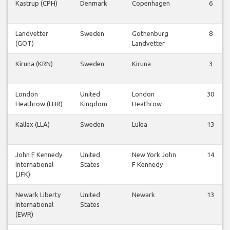
Kastrup (CPH)
Denmark
Copenhagen
6
Landvetter
Sweden
Gothenburg
8
(GOT)
Landvetter
Kiruna (KRN)
Sweden
Kiruna
3
London
United
London
30
Heathrow (LHR)
Kingdom
Heathrow
Kallax (LLA)
Sweden
Lulea
13
John F Kennedy
United
New York John
14
International
States
F Kennedy
(JFK)
Newark Liberty
United
Newark
13
International
States
(EWR)