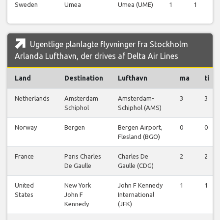
Sweden
Umea
Umea (UME)
1
1
1
Ugentlige planlagte flyvninger fra Stockholm
Arlanda Lufthavn, der drives af Delta Air Lines
Land
Destination
Lufthavn
ma
ti
Netherlands
Amsterdam
Amsterdam-
3
3
Schiphol
Schiphol (AMS)
Norway
Bergen
Bergen Airport,
0
0
Flesland (BGO)
France
Paris Charles
Charles De
2
2
De Gaulle
Gaulle (CDG)
United
New York
John F Kennedy
1
1
States
John F
International
Kennedy
(JFK)