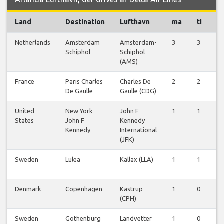
Land
Destination
Lufthavn
ma
ti
o
Netherlands
Amsterdam
Amsterdam-
3
3
3
Schiphol
Schiphol
(AMS)
France
Paris Charles
Charles De
2
2
2
De Gaulle
Gaulle (CDG)
United
New York
John F
1
1
1
States
John F
Kennedy
Kennedy
International
(JFK)
Sweden
Lulea
Kallax (LLA)
1
1
1
Denmark
Copenhagen
Kastrup
1
0
0
(CPH)
Sweden
Gothenburg
Landvetter
1
0
0