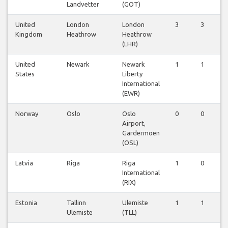
Landvetter
(GOT)
United
London
London
3
3
3
Kingdom
Heathrow
Heathrow
(LHR)
United
Newark
Newark
1
1
1
States
Liberty
International
(EWR)
Norway
Oslo
Oslo
0
0
0
Airport,
Gardermoen
(OSL)
Latvia
Riga
Riga
1
0
1
International
(RIX)
Estonia
Tallinn
Ulemiste
1
1
1
Ulemiste
(TLL)