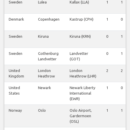
Sweden
Lulea
Kallax (LLA)
1
1
Denmark
Copenhagen
Kastrup (CPH)
1
0
Sweden
Kiruna
Kiruna (KRN)
0
1
Sweden
Gothenburg
Landvetter
0
1
Landvetter
(GOT)
United
London
London
2
2
Kingdom
Heathrow
Heathrow (LHR)
United
Newark
Newark Liberty
1
0
States
International
(EWR)
Norway
Oslo
Oslo Airport,
1
1
Gardermoen
(OSL)