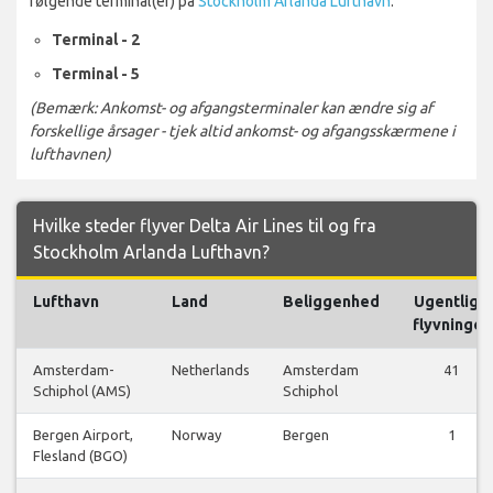
følgende terminal(er) på
Stockholm Arlanda Lufthavn
:
Terminal - 2
Terminal - 5
(Bemærk: Ankomst- og afgangsterminaler kan ændre sig af
forskellige årsager - tjek altid ankomst- og afgangsskærmene i
lufthavnen)
Hvilke steder flyver Delta Air Lines til og fra
Stockholm Arlanda Lufthavn?
Lufthavn
Land
Beliggenhed
Ugentlige
flyvninger
Amsterdam-
Netherlands
Amsterdam
41
Schiphol (AMS)
Schiphol
Bergen Airport,
Norway
Bergen
1
Flesland (BGO)