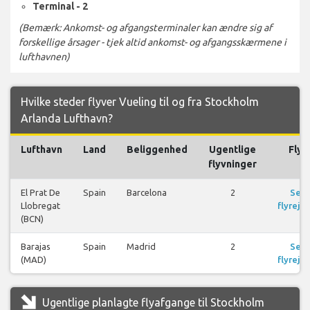
Terminal - 2
(Bemærk: Ankomst- og afgangsterminaler kan ændre sig af
forskellige årsager - tjek altid ankomst- og afgangsskærmene i
lufthavnen)
Hvilke steder flyver Vueling til og fra Stockholm
Arlanda Lufthavn?
Lufthavn
Land
Beliggenhed
Ugentlige
Fly
flyvninger
El Prat De
Spain
Barcelona
2
Se
Llobregat
flyrejse
(BCN)
Barajas
Spain
Madrid
2
Se
(MAD)
flyrejse
Ugentlige planlagte flyafgange til Stockholm