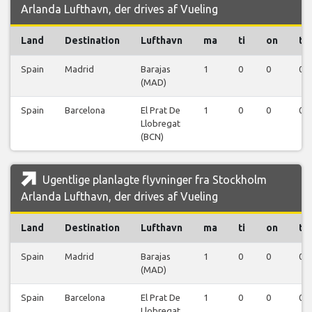
Arlanda Lufthavn, der drives af Vueling
Land
Destination
Lufthavn
ma
ti
on
to
Spain
Madrid
Barajas
1
0
0
0
(MAD)
Spain
Barcelona
El Prat De
1
0
0
0
Llobregat
(BCN)
Ugentlige planlagte flyvninger fra Stockholm
Arlanda Lufthavn, der drives af Vueling
Land
Destination
Lufthavn
ma
ti
on
to
Spain
Madrid
Barajas
1
0
0
0
(MAD)
Spain
Barcelona
El Prat De
1
0
0
0
Llobregat