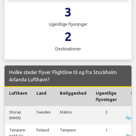
3
Ugentlige flyvninger
2
Destinationer
Hvilke steder flyver Flightline til og fra Stockholm
Arlanda Lufthavn?
Lufthavn
Land
Beliggenhed
Ugentlige
Fl
flyvninger
Sturup
Sweden
Malmo
2
S
(MMX)
flyre
Tampere-
Finland
Tampere
1
S
pirkkala
flyre