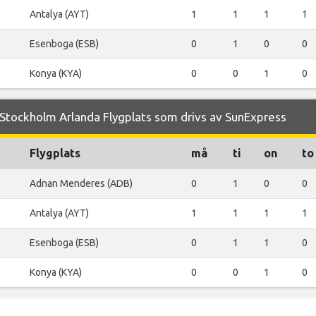
Antalya (AYT)
1
1
1
1
Esenboga (ESB)
0
1
0
0
Konya (KYA)
0
0
1
0
Stockholm Arlanda Flygplats som drivs av SunExpress
Flygplats
må
ti
on
to
Adnan Menderes (ADB)
0
1
0
0
Antalya (AYT)
1
1
1
1
Esenboga (ESB)
0
1
1
0
Konya (KYA)
0
0
1
0