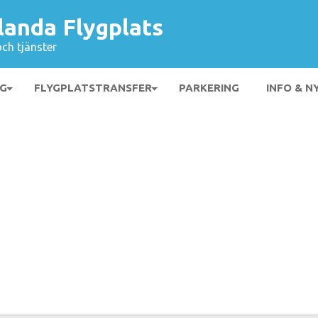
landa Flygplats
och tjänster
NG
FLYGPLATSTRANSFER
PARKERING
INFO & N