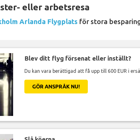
ter- eller arbetsresa
kholm Arlanda Flygplats
för stora besparing
Blev ditt flyg försenat eller inställt?
Du kan vara berättigad att få upp till 600 EUR i ersä
GÖR ANSPRÅK NU!
Slå köerna