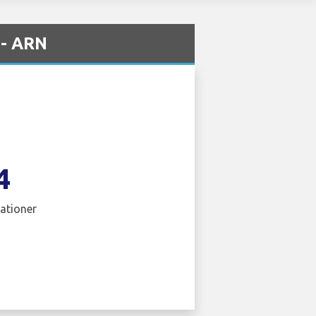
 - ARN
4
ationer