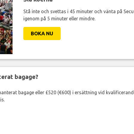
Stå inte och svettas i 45 minuter och vänta på Secur
igenom på 5 minuter eller mindre.
BOKA NU
nterat bagage?
lhanterat bagage eller £520 (€600) i ersättning vid kvalificeran
is.