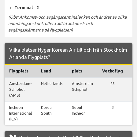
Terminal - 2
(Obs: Ankomst- och avgångsterminaler kan och ändras av olika
anledningar - kontrollera alltid ankomst- och
avgångsskärmarna på flygplatsen)
Vilka platser flyger Korean Air till och från Stockholm
Arlanda Flygplats?
Flygplats
Land
plats
Veckoflyg
Fl
Amsterdam-
Netherlands
Amsterdam
25
Vi
Schiphol
Schiphol
fl
(AMS)
Incheon
Korea,
Seoul
3
Vi
International
South
Incheon
fl
(ICN)