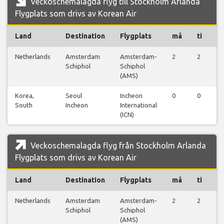
Veckoschemalagda flyg till Stockholm Arlanda
Flygplats som drivs av Korean Air
Land
Destination
Flygplats
må
ti
o
Netherlands
Amsterdam
Amsterdam-
2
2
2
Schiphol
Schiphol
(AMS)
Korea,
Seoul
Incheon
0
0
1
South
Incheon
International
(ICN)
Veckoschemalagda flyg från Stockholm Arlanda
Flygplats som drivs av Korean Air
Land
Destination
Flygplats
må
ti
o
Netherlands
Amsterdam
Amsterdam-
2
2
2
Schiphol
Schiphol
(AMS)