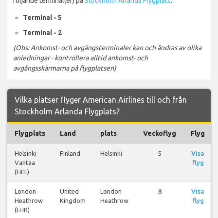
följande terminal(er) på
Stockholm Arlanda Flygplats
:
Terminal - 5
Terminal - 2
(Obs: Ankomst- och avgångsterminaler kan och ändras av olika
anledningar - kontrollera alltid ankomst- och
avgångsskärmarna på flygplatsen)
Vilka platser flyger American Airlines till och från
Stockholm Arlanda Flygplats?
Flygplats
Land
plats
Veckoflyg
Flyg
Helsinki
Finland
Helsinki
5
Visa
Vantaa
flyg
(HEL)
London
United
London
8
Visa
Heathrow
Kingdom
Heathrow
flyg
(LHR)