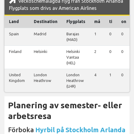
Veckoschemalagda flyg från Stockholm Arlanda
Flygplats som drivs av American Airlines
Land
Destination
Flygplats
må
ti
on
Spain
Madrid
Barajas
1
0
0
(MAD)
Finland
Helsinki
Helsinki
2
0
0
Vantaa
(HEL)
United
London
London
4
1
0
Kingdom
Heathrow
Heathrow
(LHR)
Planering av semester- eller
arbetsresa
Förboka
Hyrbil på Stockholm Arlanda