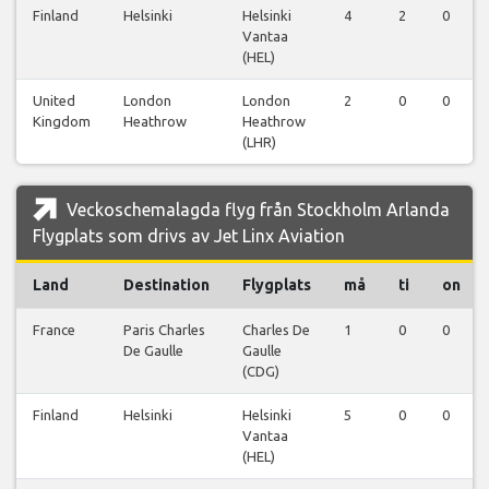
Finland
Helsinki
Helsinki
4
2
0
Vantaa
(HEL)
United
London
London
2
0
0
Kingdom
Heathrow
Heathrow
(LHR)
Veckoschemalagda flyg från Stockholm Arlanda
Flygplats som drivs av Jet Linx Aviation
Land
Destination
Flygplats
må
ti
on
France
Paris Charles
Charles De
1
0
0
De Gaulle
Gaulle
(CDG)
Finland
Helsinki
Helsinki
5
0
0
Vantaa
(HEL)