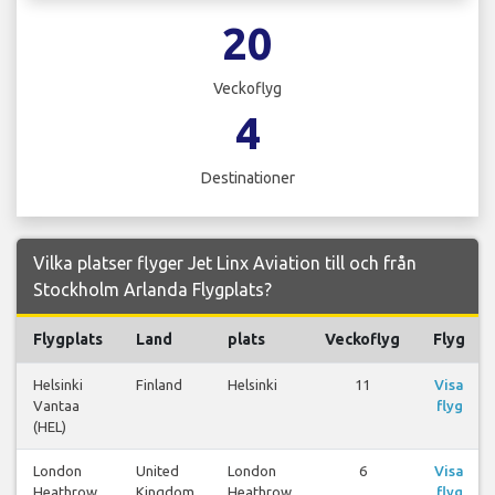
20
Veckoflyg
4
Destinationer
Vilka platser flyger Jet Linx Aviation till och från
Stockholm Arlanda Flygplats?
Flygplats
Land
plats
Veckoflyg
Flyg
Helsinki
Finland
Helsinki
11
Visa
Vantaa
flyg
(HEL)
London
United
London
6
Visa
Heathrow
Kingdom
Heathrow
flyg