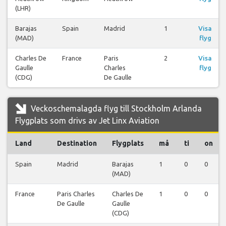
(LHR)
Barajas
Spain
Madrid
1
Visa
(MAD)
flyg
Charles De
France
Paris
2
Visa
Gaulle
Charles
flyg
(CDG)
De Gaulle
Veckoschemalagda flyg till Stockholm Arlanda
Flygplats som drivs av Jet Linx Aviation
Land
Destination
Flygplats
må
ti
on
Spain
Madrid
Barajas
1
0
0
(MAD)
France
Paris Charles
Charles De
1
0
0
De Gaulle
Gaulle
(CDG)