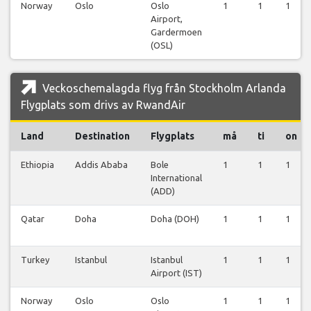
Norway
Oslo
Oslo
1
1
1
Airport,
Gardermoen
(OSL)
Veckoschemalagda flyg från Stockholm Arlanda
Flygplats som drivs av RwandAir
Land
Destination
Flygplats
må
ti
on
Ethiopia
Addis Ababa
Bole
1
1
1
International
(ADD)
Qatar
Doha
Doha (DOH)
1
1
1
Turkey
Istanbul
Istanbul
1
1
1
Airport (IST)
Norway
Oslo
Oslo
1
1
1