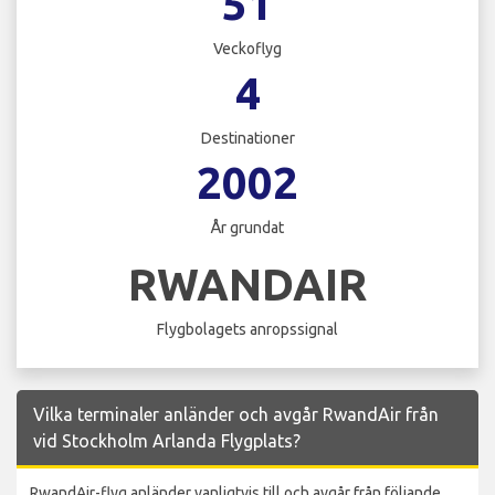
51
Veckoflyg
4
Destinationer
2002
År grundat
RWANDAIR
Flygbolagets anropssignal
Vilka terminaler anländer och avgår RwandAir från
vid Stockholm Arlanda Flygplats?
RwandAir-flyg anländer vanligtvis till och avgår från följande