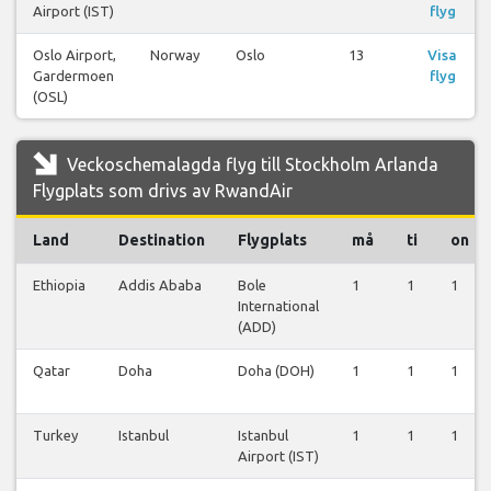
Airport (IST)
flyg
Oslo Airport,
Norway
Oslo
13
Visa
Gardermoen
flyg
(OSL)
Veckoschemalagda flyg till Stockholm Arlanda
Flygplats som drivs av RwandAir
Land
Destination
Flygplats
må
ti
on
Ethiopia
Addis Ababa
Bole
1
1
1
International
(ADD)
Qatar
Doha
Doha (DOH)
1
1
1
Turkey
Istanbul
Istanbul
1
1
1
Airport (IST)