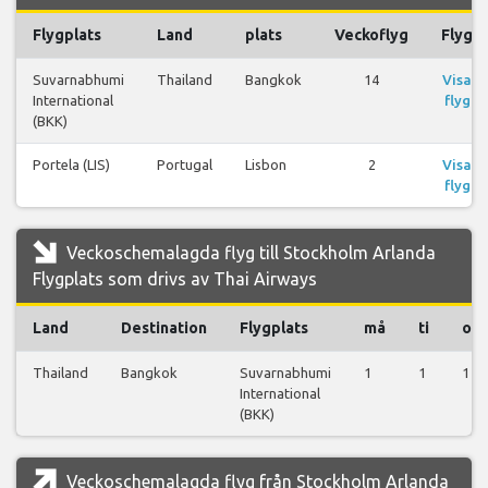
Flygplats
Land
plats
Veckoflyg
Flyg
Suvarnabhumi
Thailand
Bangkok
14
Visa
International
flyg
(BKK)
Portela (LIS)
Portugal
Lisbon
2
Visa
flyg
Veckoschemalagda flyg till Stockholm Arlanda
Flygplats som drivs av Thai Airways
Land
Destination
Flygplats
må
ti
on
Thailand
Bangkok
Suvarnabhumi
1
1
1
International
(BKK)
Veckoschemalagda flyg från Stockholm Arlanda