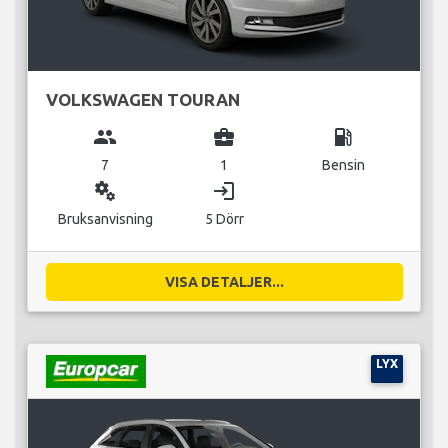
VOLKSWAGEN TOURAN
group
business_center
local_gas_station
7
1
Bensin
miscellaneous_services
login
Bruksanvisning
5 Dörr
VISA DETALJER...
LYX