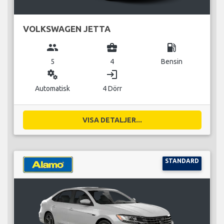
VOLKSWAGEN JETTA
group
business_center
local_gas_station
5
4
Bensin
miscellaneous_services
login
Automatisk
4 Dörr
VISA DETALJER...
STANDARD