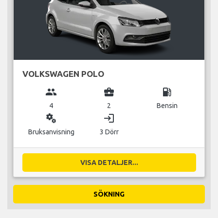
VOLKSWAGEN POLO
group
business_center
local_gas_station
4
2
Bensin
miscellaneous_services
login
Bruksanvisning
3 Dörr
VISA DETALJER...
SÖKNING