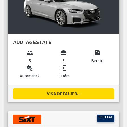
AUDI A6 ESTATE
group
business_center
local_gas_station
5
5
Bensin
miscellaneous_services
login
Automatisk
5 Dörr
VISA DETALJER...
SPECIAL