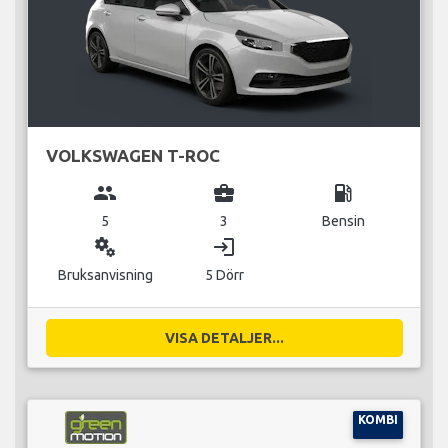
VOLKSWAGEN T-ROC
group
business_center
local_gas_station
5
3
Bensin
miscellaneous_services
login
Bruksanvisning
5 Dörr
VISA DETALJER...
KOMBI