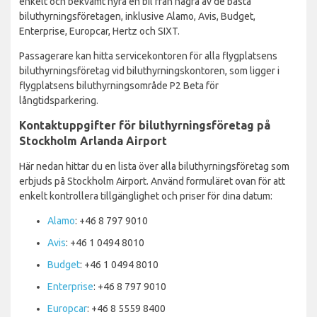
enkelt och bekvämt hyra en bil från några av de bästa
biluthyrningsföretagen, inklusive Alamo, Avis, Budget,
Enterprise, Europcar, Hertz och SIXT.
Passagerare kan hitta servicekontoren för alla flygplatsens
biluthyrningsföretag vid biluthyrningskontoren, som ligger i
flygplatsens biluthyrningsområde P2 Beta för
långtidsparkering.
Kontaktuppgifter för biluthyrningsföretag på
Stockholm Arlanda Airport
Här nedan hittar du en lista över alla biluthyrningsföretag som
erbjuds på Stockholm Airport. Använd formuläret ovan för att
enkelt kontrollera tillgänglighet och priser för dina datum:
Alamo
: +46 8 797 9010
Avis
: +46 1 0494 8010
Budget
: +46 1 0494 8010
Enterprise
: +46 8 797 9010
Europcar
: +46 8 5559 8400