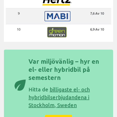
9
7,6 Av 10
10
6,9 Av 10
Var miljövänlig – hyr en
el- eller hybridbil på
semestern
eco
Hitta de
billigaste el- och
hybridbilserbjudandena i
Stockholm, Sweden