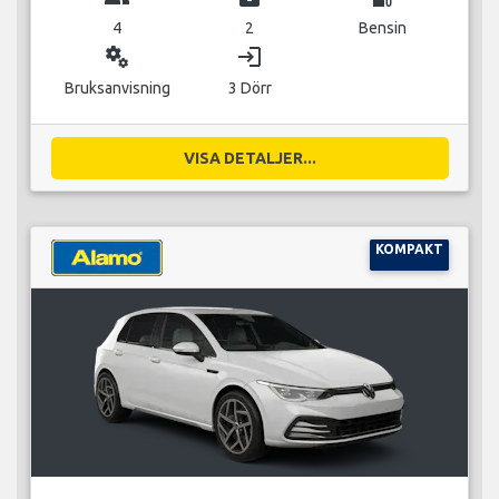
4
2
Bensin
miscellaneous_services
login
Bruksanvisning
3 Dörr
VISA DETALJER...
KOMPAKT