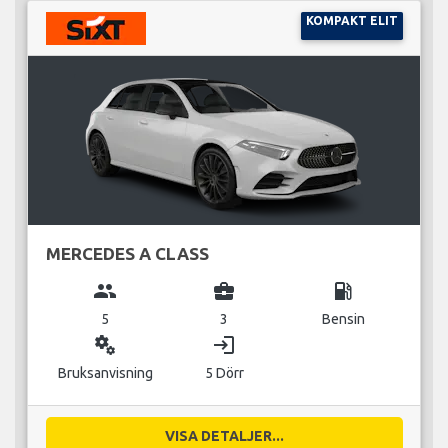
KOMPAKT ELIT
MERCEDES A CLASS
group
business_center
local_gas_station
5
3
Bensin
miscellaneous_services
login
Bruksanvisning
5 Dörr
VISA DETALJER...