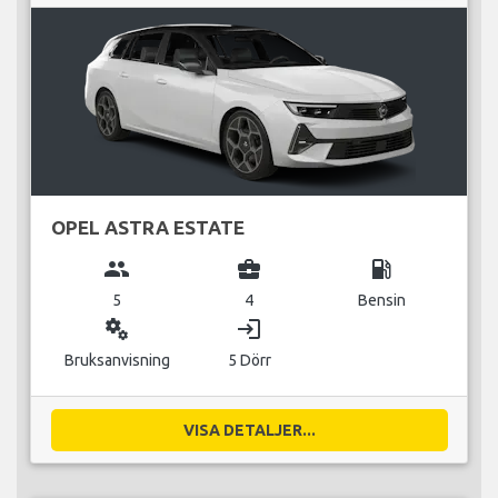
OPEL ASTRA ESTATE
group
business_center
local_gas_station
5
4
Bensin
miscellaneous_services
login
Bruksanvisning
5 Dörr
VISA DETALJER...