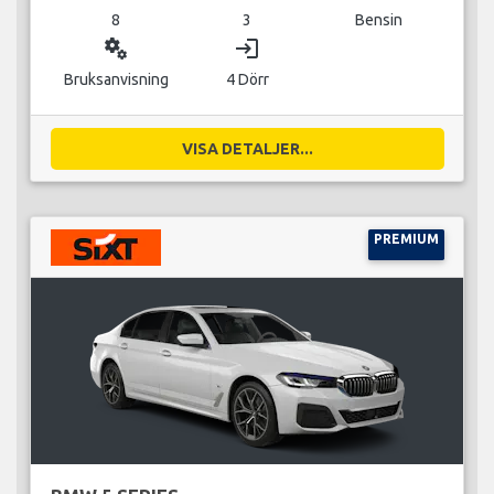
8
3
Bensin
miscellaneous_services
login
Bruksanvisning
4 Dörr
VISA DETALJER...
PREMIUM