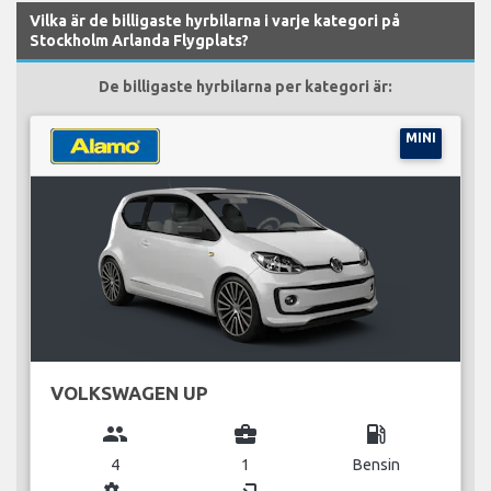
Vilka är de billigaste hyrbilarna i varje kategori på
Stockholm Arlanda Flygplats?
De billigaste hyrbilarna per kategori är:
MINI
VOLKSWAGEN UP
group
business_center
local_gas_station
4
1
Bensin