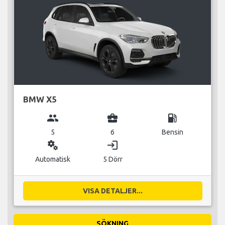
BMW X5
group
business_center
local_gas_station
5
6
Bensin
miscellaneous_services
login
Automatisk
5 Dörr
VISA DETALJER...
SÖKNING