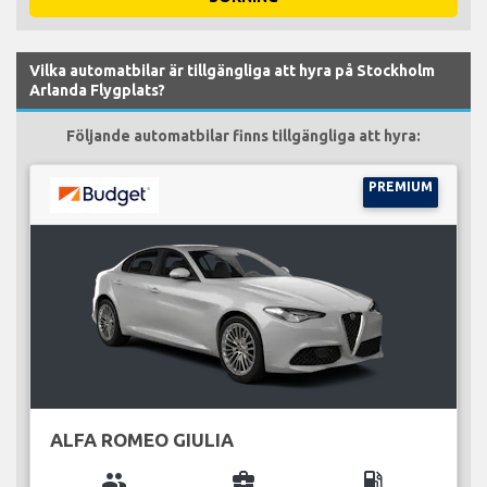
Vilka automatbilar är tillgängliga att hyra på Stockholm
Arlanda Flygplats?
Följande automatbilar finns tillgängliga att hyra:
PREMIUM
ALFA ROMEO GIULIA
group
business_center
local_gas_station