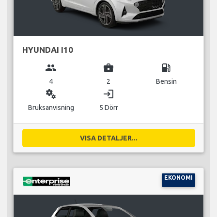
HYUNDAI I10
group
business_center
local_gas_station
4
2
Bensin
miscellaneous_services
login
Bruksanvisning
5 Dörr
VISA DETALJER...
EKONOMI