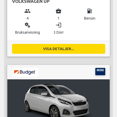
VOLKSWAGEN UP
group
business_center
local_gas_station
4
1
Bensin
miscellaneous_services
login
Bruksanvisning
3 Dörr
VISA DETALJER...
MINI