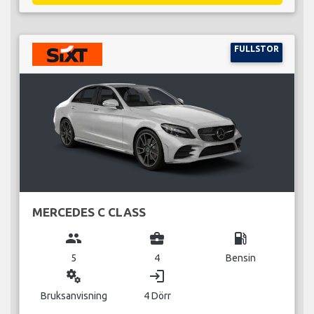
FULLSTOR
MERCEDES C CLASS
group
business_center
local_gas_station
5
4
Bensin
miscellaneous_services
login
Bruksanvisning
4 Dörr