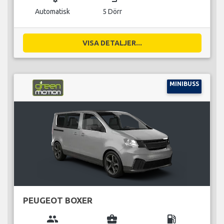
Automatisk
5 Dörr
VISA DETALJER...
MINIBUSS
PEUGEOT BOXER
group
business_center
local_gas_station