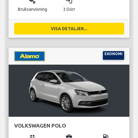
miscellaneous_services
login
Bruksanvisning
3 Dörr
VISA DETALJER...
EKONOMI
VOLKSWAGEN POLO
group
business_center
local_gas_station