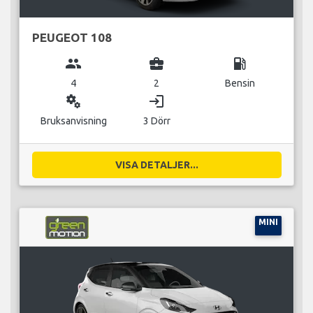
PEUGEOT 108
group
business_center
local_gas_station
4
2
Bensin
miscellaneous_services
login
Bruksanvisning
3 Dörr
VISA DETALJER...
MINI