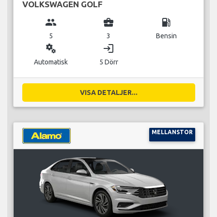
VOLKSWAGEN GOLF
group
business_center
local_gas_station
5
3
Bensin
miscellaneous_services
login
Automatisk
5 Dörr
VISA DETALJER...
MELLANSTOR