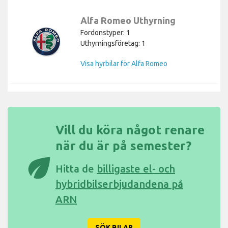
Alfa Romeo Uthyrning
Fordonstyper: 1
Uthyrningsföretag: 1
Visa hyrbilar för Alfa Romeo
Vill du köra något renare
när du är på semester?
eco
Hitta de
billigaste el- och
hybridbilserbjudandena på
ARN
SÖK BILAR