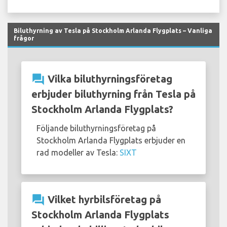
Biluthyrning av Tesla på Stockholm Arlanda Flygplats – Vanliga
frågor
question_answer
Vilka biluthyrningsföretag
erbjuder biluthyrning från Tesla på
Stockholm Arlanda Flygplats?
Följande biluthyrningsföretag på
Stockholm Arlanda Flygplats erbjuder en
rad modeller av Tesla:
SIXT
question_answer
Vilket hyrbilsföretag på
Stockholm Arlanda Flygplats