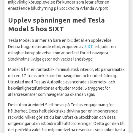
miljövänlig körupplevelse för kunder som letar efter en
enastående biluthyrning på Stockholm Arlanda Airport.
Upplev spänningen med Tesla
Model S hos SIXT
Tesla Model S är mer än bara en bil; det är en upplevelse.
Denna högpresterande elbil, erbjuden av
SIXT
, erbjuder en
oslagbar körupplevelse som är perfekt för att navigera
Stockholms livliga gator och vackra landsbygd.
Model S har en fantastisk minimalistisk interiör, ett panoramatak
och en 17-tums pekskärm för navigation och underhållning.
Utrustad med Teslas Autopilot-avancerade säkerhets- och
bekvämlighetsfunktioner erbjuder Model S trygghet för
affärsresenärer som navigerar på okända vägar.
Dessutom är Model S ett bevis på Teslas engagemang för
hållbarhet. Dess helt elektriska drivlina ger en imponerande
räckvidd, vilket gör att du kan utforska Stockholm och dess
omgivningar utan att bidra till luftföroreningar. Detta gör den till
det perfekta valet för miljömedvetna resenärer som söker bästa