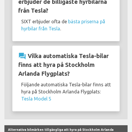
erbjuder de billigaste hyrbilarna
från Tesla?
SIXT erbjuder ofta de
bästa priserna på
hyrbilar från Tesla
.
question_answer
Vilka automatiska Tesla-bilar
finns att hyra på Stockholm
Arlanda Flygplats?
Följande automatiska Tesla-bilar finns att
hyra på Stockholm Arlanda Flygplats:
Tesla Model S
Alternativa bilmärken tillgängliga att hyra på Stockholm Arlanda