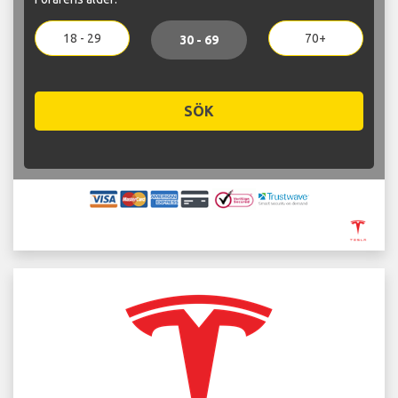
18 - 29
70+
30 - 69
SÖK