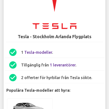
Tesla - Stockholm Arlanda Flygplats
check_circle
1
Tesla-modeller
.
check_circle
Tillgänglig från
1 leverantörer
.
check_circle
2 offerter för hyrbilar från Tesla sökte.
Populära Tesla-modeller att hyra: