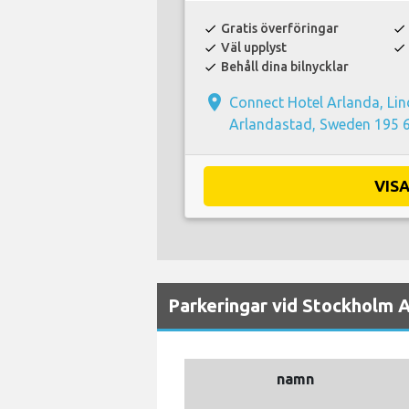
Gratis överföringar
check
check
Väl upplyst
check
check
Behåll dina bilnycklar
check
place
Connect Hotel Arlanda, Lin
Arlandastad, Sweden 195 
VIS
Parkeringar vid Stockholm A
namn