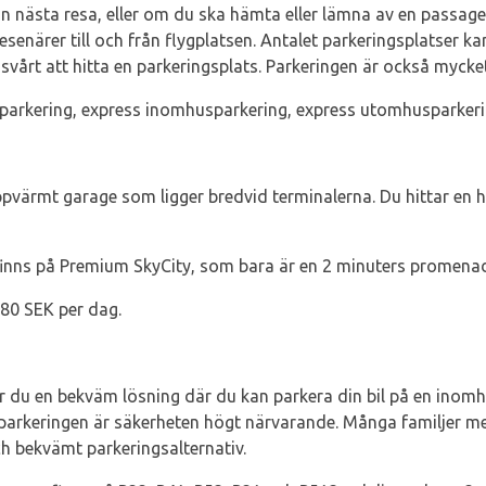
r din nästa resa, eller om du ska hämta eller lämna av en passa
resenärer till och från flygplatsen. Antalet parkeringsplatser 
vårt att hitta en parkeringsplats. Parkeringen är också mycket
 parkering, express inomhusparkering, express utomhusparkering
ppvärmt garage som ligger bredvid terminalerna. Du hittar en 
inns på Premium SkyCity, som bara är en 2 minuters promenad
380 SEK per dag.
 du en bekväm lösning där du kan parkera din bil på en inomh
 parkeringen är säkerheten högt närvarande. Många familjer m
h bekvämt parkeringsalternativ.