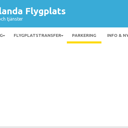
landa Flygplats
och tjänster
NG
FLYGPLATSTRANSFER
PARKERING
INFO & N