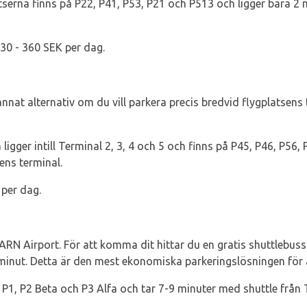
serna finns på P22, P41, P53, P21 och P513 och ligger bara 2
330 - 360 SEK per dag.
nat alternativ om du vill parkera precis bredvid flygplatsens t
gger intill Terminal 2, 3, 4 och 5 och finns på P45, P46, P56,
ens terminal.
 per dag.
RN Airport. För att komma dit hittar du en gratis shuttlebuss 
minut. Detta är den mest ekonomiska parkeringslösningen för 
 P1, P2 Beta och P3 Alfa och tar 7-9 minuter med shuttle från 