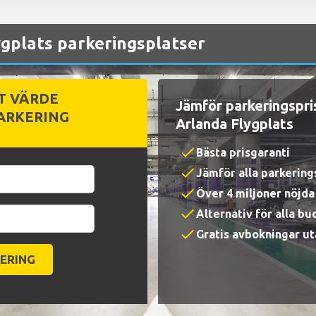
gplats parkeringsplatser
T VÄRDE
Jämför parkeringspri
ARKERING
Arlanda Flygplats
check
Bästa prisgaranti
check
Jämför alla parkerin
check
Över 4 miljoner nöjd
check
Alternativ för alla b
check
Gratis avbokningar ut