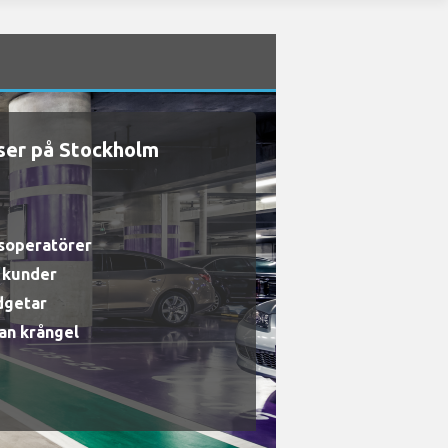
ser på Stockholm
gsoperatörer
a kunder
udgetar
an krångel