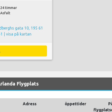
24 timmar
Asfalt
dberghs gata 10, 195 61
61 |
visa på kartan
A
rlanda Flygplats
Adress
öppettider
P
flygplat