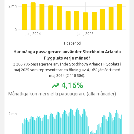
2 mn
0
juli, 2024
jan., 2025
Tidsperiod
Hur många passagerare använder Stockholm Arlanda
Flygplats varje månad?
2 206 796 passagerare använde Stockholm Arlanda Flygplats i
maj 2025 som representerar en ökning av 4,16% jämfört med
maj 2024 (2 118 586).
4,16%
trending_up
Månatliga kommersiella passagerare (alla månader)
2 mn