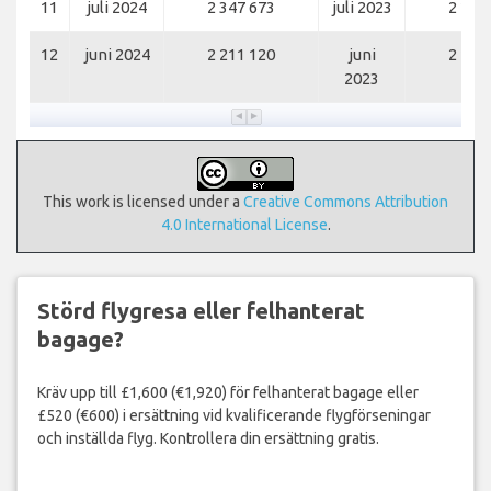
11
juli 2024
2 347 673
juli 2023
2 255
12
juni 2024
2 211 120
juni
2 168
2023
This work is licensed under a
Creative Commons Attribution
4.0 International License
.
Störd flygresa eller felhanterat
bagage?
Kräv upp till £1,600 (€1,920) för felhanterat bagage eller
£520 (€600) i ersättning vid kvalificerande flygförseningar
och inställda flyg. Kontrollera din ersättning gratis.