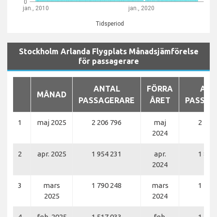
0
jan., 2010
jan., 2020
Tidsperiod
Stockholm Arlanda Flygplats Månadsjämförelse
för passagerare
ANTAL
FÖRRA
ANT
MÅNAD
PASSAGERARE
ÅRET
PASSAG
1
maj 2025
2 206 796
maj
2 118
2024
2
apr. 2025
1 954 231
apr.
1 847
2024
3
mars
1 790 248
mars
1 728
2025
2024
4
feb. 2025
1 517 033
feb.
1 481