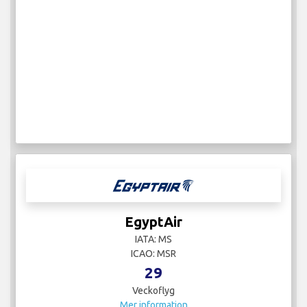
EgyptAir
IATA: MS
ICAO: MSR
29
Veckoflyg
Mer information