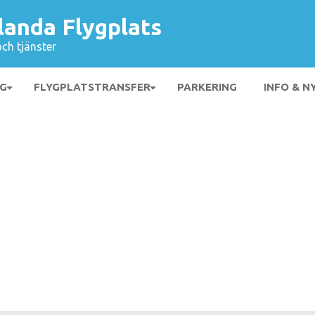
landa Flygplats
och tjänster
NG
FLYGPLATSTRANSFER
PARKERING
INFO & N