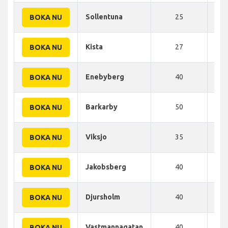
Sollentuna
25
30
BOKA NU
Kista
27
33
BOKA NU
Enebyberg
40
35
BOKA NU
Barkarby
50
40
BOKA NU
Viksjo
35
42
BOKA NU
Jakobsberg
40
42
BOKA NU
Djursholm
40
45
BOKA NU
Vastmannagatan
40
45
BOKA NU