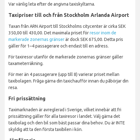
Var vänlig leta efter de angivna taxiskyltarna.
Taxipriser till och från Stockholm Arlanda Airport
Taxan från ARN Airport till Stockholms citycenter är cirka SEK
350,00 till 430,00. Det maximala priset för
resor inom de
markerade zonernas gränser
är dock SEK 675,00. Detta pris
gäller för 1–4 passagerare och endast till en adress.
För taxiresor utanför de markerade zonernas gränser gäller
taxameterräkning.
För mer än 4 passagerare (upp till 8) varierar priset mellan
taxibolagen. Fråga gärna din taxichaufför innan du påbörjar din
resa.
Fri prissättning
Taximarknaden är avreglerad i Sverige, vilket innebär att fri
prissättning gäller för alla taxiresor i landet. Välj gärna det
taxibolag och den bil som bäst passar dina behov. Du är INTE
skyldig att ta den första taxibilen i kön.