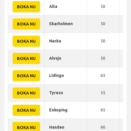
Alta
50
60
BOKA NU
Skarholmen
50
60
BOKA NU
Nacka
50
60
BOKA NU
Alvsjo
50
60
BOKA NU
Lidingo
65
60
BOKA NU
Tyreso
55
65
BOKA NU
Enkoping
65
65
BOKA NU
Handen
60
70
BOKA NU