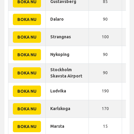
Gustavsberg
85
80
BOKA NU
Dalaro
90
100
BOKA NU
Strangnas
100
106
BOKA NU
Nykoping
90
140
BOKA NU
Stockholm
90
144
BOKA NU
Skavsta Airport
Ludvika
190
250
BOKA NU
Karlskoga
170
255
BOKA NU
Marsta
15
12
BOKA NU