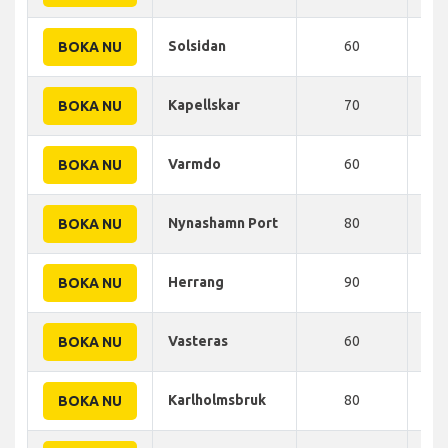
Solsidan
60
70
BOKA NU
Kapellskar
70
77
BOKA NU
Varmdo
60
80
BOKA NU
Nynashamn Port
80
100
BOKA NU
Herrang
90
100
BOKA NU
Vasteras
60
110
BOKA NU
Karlholmsbruk
80
119
BOKA NU