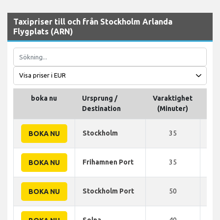
Taxipriser till och från Stockholm Arlanda
Flygplats (ARN)
boka nu
Ursprung /
Varaktighet
Dis
Destination
(Minuter)
Stockholm
35
43
BOKA NU
Frihamnen Port
35
45
BOKA NU
Stockholm Port
50
50
BOKA NU
Solna
40
39