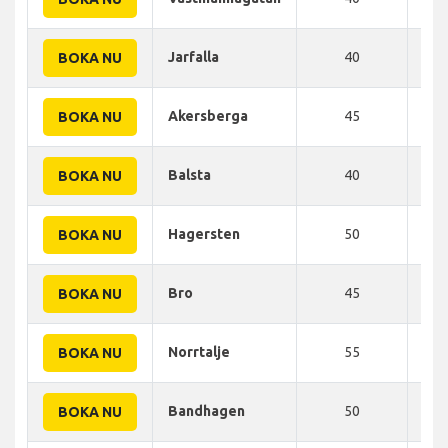
Jarfalla
40
45
BOKA NU
Akersberga
45
47
BOKA NU
Balsta
40
50
BOKA NU
Hagersten
50
50
BOKA NU
Bro
45
50
BOKA NU
Norrtalje
55
54
BOKA NU
Bandhagen
50
55
BOKA NU