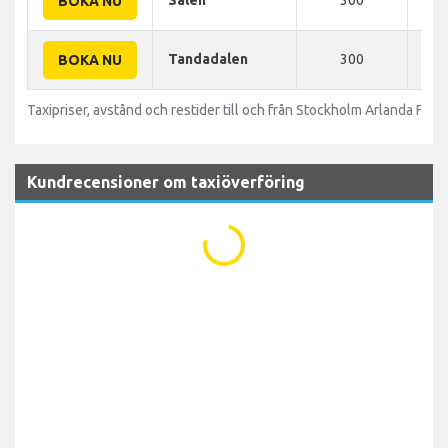
BOKA NU
Tandadalen
300
440
BOKA NU
Taxipriser, avstånd och restider till och från Stockholm Arlanda Flyg
Kundrecensioner om taxiöverföring
...