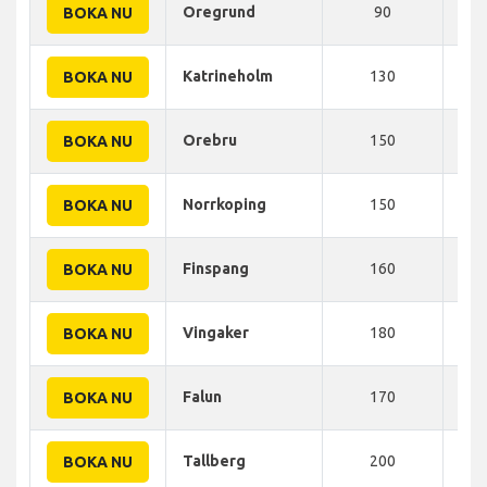
Oregrund
90
120
BOKA NU
Katrineholm
130
185
BOKA NU
Orebru
150
207
BOKA NU
Norrkoping
150
210
BOKA NU
Finspang
160
221
BOKA NU
Vingaker
180
225
BOKA NU
Falun
170
226
BOKA NU
Tallberg
200
280
BOKA NU