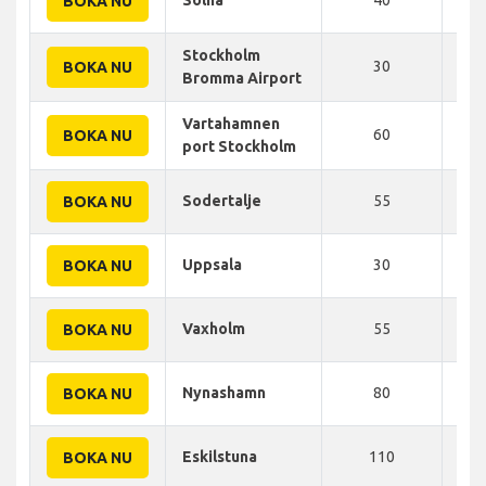
BOKA NU
Stockholm
30
40
BOKA NU
Bromma Airport
Vartahamnen
60
60
BOKA NU
port Stockholm
Sodertalje
55
73
BOKA NU
Uppsala
30
35
BOKA NU
Vaxholm
55
60
BOKA NU
Nynashamn
80
105
BOKA NU
Eskilstuna
110
157
BOKA NU