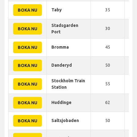
Taby
35
33
BOKA NU
Stadsgarden
30
43
BOKA NU
Port
Bromma
45
45
BOKA NU
Danderyd
50
47
BOKA NU
Stockholm Train
55
50
BOKA NU
Station
Huddinge
62
62
BOKA NU
Saltsjobaden
50
70
BOKA NU