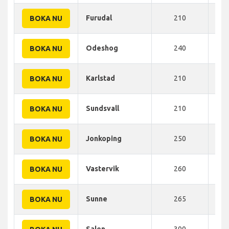
Furudal
210
303
BOKA NU
Odeshog
240
310
BOKA NU
Karlstad
210
315
BOKA NU
Sundsvall
210
350
BOKA NU
Jonkoping
250
368
BOKA NU
Vastervik
260
380
BOKA NU
Sunne
265
384
BOKA NU
Salen
300
415