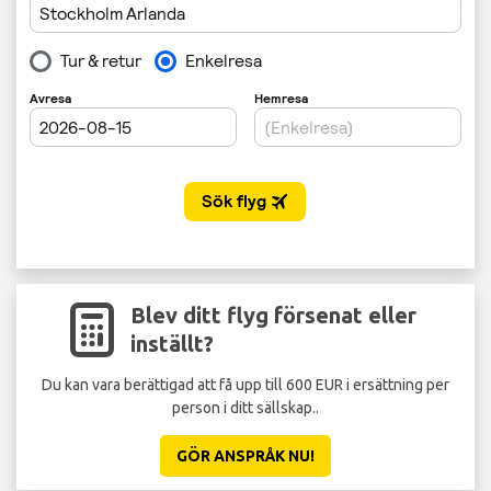
Blev ditt flyg försenat eller
inställt?
Du kan vara berättigad att få upp till 600 EUR i ersättning per
St
person i ditt sällskap..
GÖR ANSPRÅK NU!