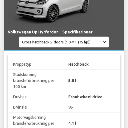
Volkswagen Up Hyrfordon – Specifikationer
Kroppstyp
Hatchback
Stadskörning
bränsleförbrukning per
5.8 l
100 km
Drivhjul
Front wheel drive
Bränsle
95
Motorvägskörning
bränsleförbrukning per
4.1 l