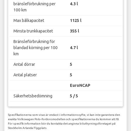
bränsleförbrukning per
4.3 l
100 km
Max bålkapacitet
1125 l
Minsta trunkkapacitet
355 l
Bränsleförbrukning för
blandad körning per 100
4.7 l
km
Antal dörrar
5
Antal platser
5
EuroNCAP
Säkerhetsbedömning
5 / 5
Specifikationerna som visas är endast i informationssyfte, vi kan inte garantera den
exakta Volkswagen Polo-fordonsmodellen och specifikationerna du kommer att få.
För specifik information bör du kontakta det angivna biluthyrningsföretaget på
Stockholm Arlanda Flygplats.