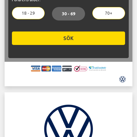
18 - 29
70+
30 - 69
SÖK