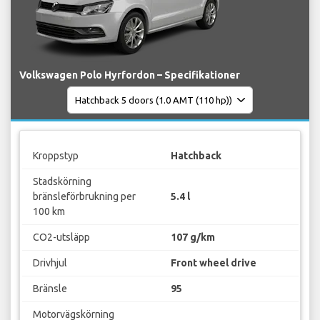
Volkswagen Polo Hyrfordon – Specifikationer
Kroppstyp
Hatchback
Stadskörning
bränsleförbrukning per
5.4 l
100 km
CO2-utsläpp
107 g/km
Drivhjul
Front wheel drive
Bränsle
95
Motorvägskörning