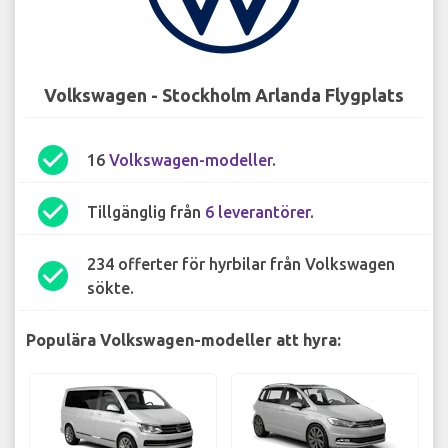
Volkswagen - Stockholm Arlanda Flygplats
check_circle
16
Volkswagen-modeller
.
check_circle
Tillgänglig från
6 leverantörer
.
234 offerter för hyrbilar från Volkswagen
check_circle
sökte.
Populära Volkswagen-modeller att hyra: