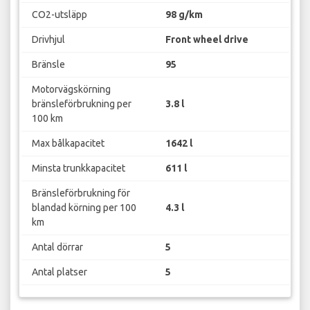
CO2-utsläpp
98 g/km
Drivhjul
Front wheel drive
Bränsle
95
Motorvägskörning
bränsleförbrukning per
3.8 l
100 km
Max bålkapacitet
1642 l
Minsta trunkkapacitet
611 l
Bränsleförbrukning för
blandad körning per 100
4.3 l
km
Antal dörrar
5
Antal platser
5