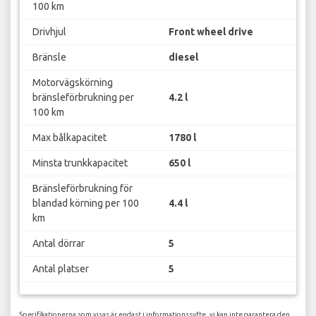
100 km
Drivhjul
Front wheel drive
Bränsle
diesel
Motorvägskörning
bränsleförbrukning per
4.2 l
100 km
Max bålkapacitet
1780 l
Minsta trunkkapacitet
650 l
Bränsleförbrukning för
blandad körning per 100
4.4 l
km
Antal dörrar
5
Antal platser
5
Specifikationerna som visas är endast i informationssyfte, vi kan inte garantera den