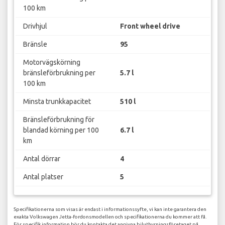
100 km
Drivhjul
Front wheel drive
Bränsle
95
Motorvägskörning
bränsleförbrukning per
5.7 l
100 km
Minsta trunkkapacitet
510 l
Bränsleförbrukning för
blandad körning per 100
6.7 l
km
Antal dörrar
4
Antal platser
5
Specifikationerna som visas är endast i informationssyfte, vi kan inte garantera den
exakta Volkswagen Jetta-fordonsmodellen och specifikationerna du kommer att få.
För specifik information bör du kontakta det angivna biluthyrningsföretaget på