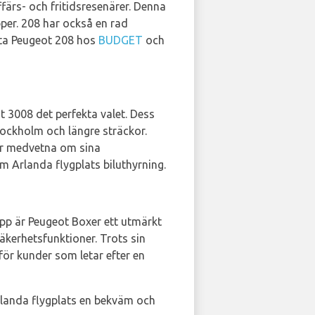
färs- och fritidsresenärer. Denna
pper. 208 har också en rad
itta Peugeot 208 hos
BUDGET
och
3008 det perfekta valet. Dess
tockholm och längre sträckor.
 är medvetna om sina
lm Arlanda flygplats biluthyrning.
pp är Peugeot Boxer ett utmärkt
säkerhetsfunktioner. Trots sin
 för kunder som letar efter en
rlanda flygplats en bekväm och