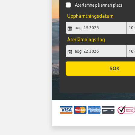
Återlämna på annan plats
Upphämtningsdatum
Återlämningsdag
SÖK