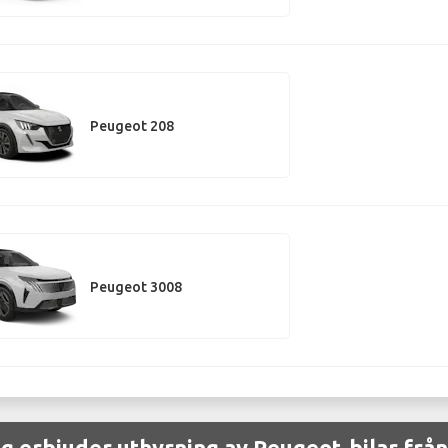
Peugeot 208
Peugeot 3008
ag erbjuder uthyrning av Peugeot-bilar fr