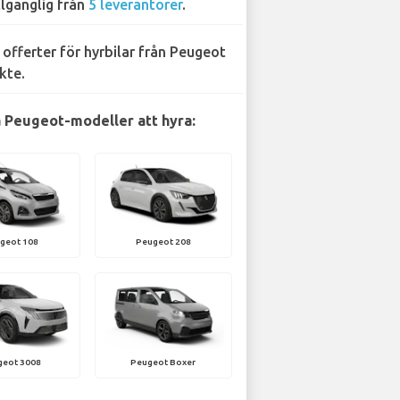
llgänglig från
5 leverantörer
.
 offerter för hyrbilar från Peugeot
kte.
 Peugeot-modeller att hyra:
geot 108
Peugeot 208
geot 3008
Peugeot Boxer