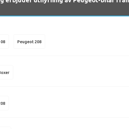
108
Peugeot 208
Boxer
208