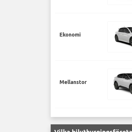
Ekonomi
Mellanstor
Vilka biluthyrningsföret