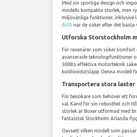
Med sin sportiga design och impon
modells kompakta storlek, men rymli
miljövänliga funktioner, inklusiv
AVIS
när de söker efter det bästa 
Utforska Storstockholm 
För resenärer som söker komfort 
avancerade teknologifunktioner oc
3008:s effektiva motorteknik säke
koldioxidutsläpp. Denna modell f
Transportera stora laste
För besökare som behöver ett ford
val. Känd för sin robusthet och ti
storlek är Boxer utformad med bräns
fantastisk Stockholm Arlanda flyg
Oavsett vilken modell som passar