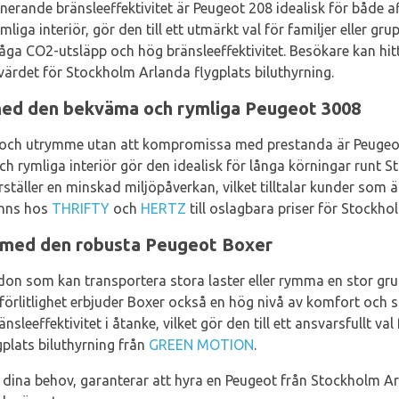
erande bränsleeffektivitet är Peugeot 208 idealisk för både af
ga interiör, gör den till ett utmärkt val för familjer eller gru
e låga CO2-utsläpp och hög bränsleeffektivitet. Besökare kan h
värdet för Stockholm Arlanda flygplats biluthyrning.
med den bekväma och rymliga Peugeot 3008
och utrymme utan att kompromissa med prestanda är Peugeot 
h rymliga interiör gör den idealisk för långa körningar runt S
rställer en minskad miljöpåverkan, vilket tilltalar kunder som
inns hos
THRIFTY
och
HERTZ
till oslagbara priser för Stockho
r med den robusta Peugeot Boxer
on som kan transportera stora laster eller rymma en stor gru
llförlitlighet erbjuder Boxer också en hög nivå av komfort och 
leeffektivitet i åtanke, vilket gör den till ett ansvarsfullt val
plats biluthyrning från
GREEN MOTION
.
 dina behov, garanterar att hyra en Peugeot från Stockholm A