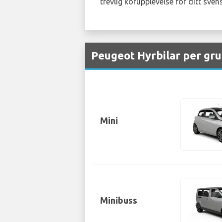
trevlig körupplevelse för ditt sven
Peugeot Hyrbilar per gru
Mini
Minibuss