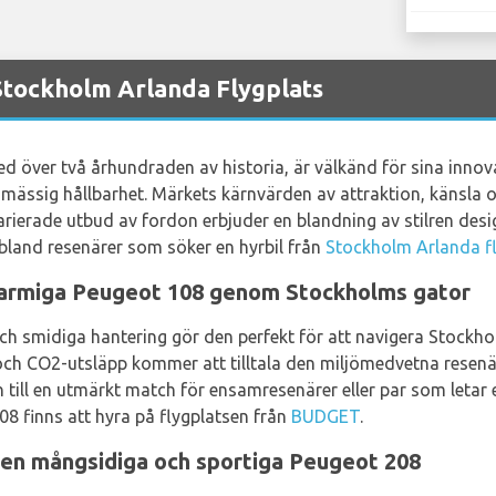
Stockholm Arlanda Flygplats
 med över två århundraden av historia, är välkänd för sina inn
mässig hållbarhet. Märkets kärnvärden av attraktion, känsla o
rierade utbud av fordon erbjuder en blandning av stilren desig
l bland resenärer som söker en hyrbil från
Stockholm Arlanda f
armiga Peugeot 108 genom Stockholms gator
h smidiga hantering gör den perfekt för att navigera Stockhol
och CO2-utsläpp kommer att tilltala den miljömedvetna resenä
 till en utmärkt match för ensamresenärer eller par som letar ef
 108 finns att hyra på flygplatsen från
BUDGET
.
en mångsidiga och sportiga Peugeot 208