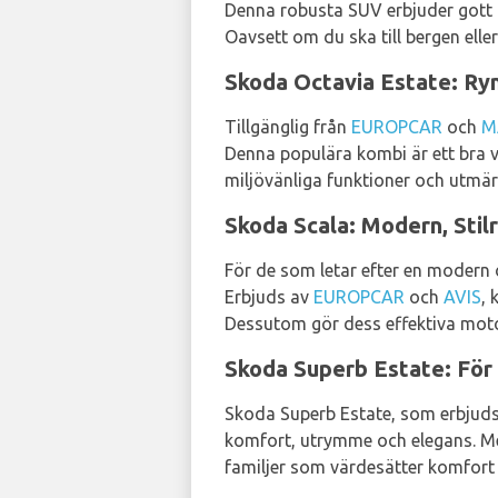
Denna robusta SUV erbjuder gott 
Oavsett om du ska till bergen elle
Skoda Octavia Estate: Rym
Tillgänglig från
EUROPCAR
och
M
Denna populära kombi är ett bra val
miljövänliga funktioner och utmärk
Skoda Scala: Modern, Stil
För de som letar efter en modern o
Erbjuds av
EUROPCAR
och
AVIS
, 
Dessutom gör dess effektiva motor 
Skoda Superb Estate: För
Skoda Superb Estate, som erbjud
komfort, utrymme och elegans. Med 
familjer som värdesätter komfort 