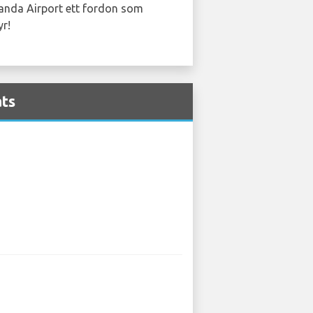
landa Airport ett fordon som
yr!
ats