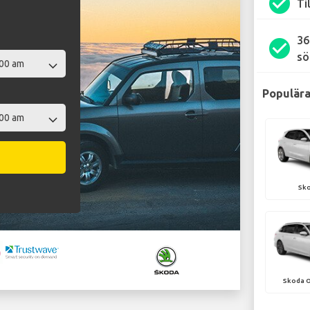
check_circle
Ti
36
check_circle
sö
Populära
Sko
Skoda O