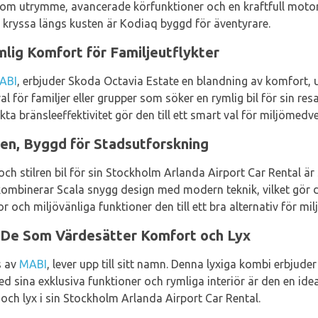
om utrymme, avancerade körfunktioner och en kraftfull motor 
r kryssa längs kusten är Kodiaq byggd för äventyrare.
lig Komfort för Familjeutflykter
ABI
, erbjuder Skoda Octavia Estate en blandning av komfort, 
 för familjer eller grupper som söker en rymlig bil för sin resa
ta bränsleeffektivitet gör den till ett smart val för miljömedv
ren, Byggd för Stadsutforskning
ch stilren bil för sin Stockholm Arlanda Airport Car Rental är
kombinerar Scala snygg design med modern teknik, vilket gör d
och miljövänliga funktioner den till ett bra alternativ för mi
 De Som Värdesätter Komfort och Lyx
s av
MABI
, lever upp till sitt namn. Denna lyxiga kombi erbjud
sina exklusiva funktioner och rymliga interiör är den en ideali
och lyx i sin Stockholm Arlanda Airport Car Rental.