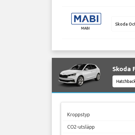
Skoda Oct
MABI
Skoda F
Kroppstyp
CO2-utsläpp