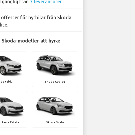
llgänglig från
3 leverantörer
.
 offerter för hyrbilar från Skoda
kte.
 Skoda-modeller att hyra:
da Fabia
Skoda Kodiaq
ctavia Estate
Skoda Scala