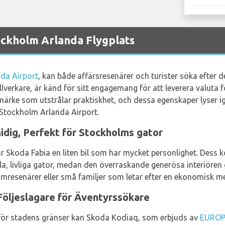
ockholm Arlanda Flygplats
da Airport
, kan både affärsresenärer och turister söka efter de
llverkare, är känd för sitt engagemang för att leverera valuta f
rumärke som utstrålar praktiskhet, och dessa egenskaper lyser 
 Stockholm Arlanda Airport.
dig, Perfekt för Stockholms gator
är Skoda Fabia en liten bil som har mycket personlighet. Dess k
a, livliga gator, medan den överraskande generösa interiören
amresenärer eller små familjer som letar efter en ekonomisk m
Följeslagare för Äventyrssökare
för stadens gränser kan Skoda Kodiaq, som erbjuds av
EURO