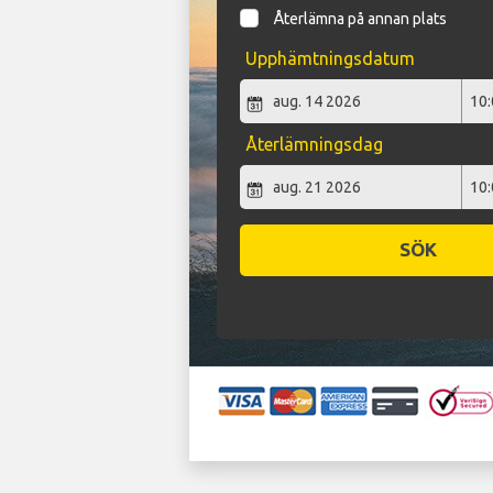
Återlämna på annan plats
Upphämtningsdatum
Återlämningsdag
SÖK