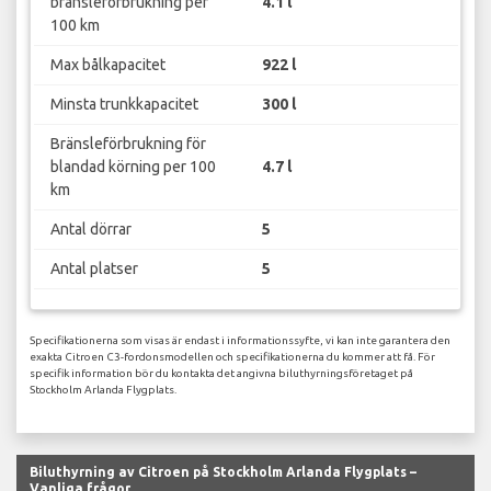
bränsleförbrukning per
4.1 l
100 km
Max bålkapacitet
922 l
Minsta trunkkapacitet
300 l
Bränsleförbrukning för
blandad körning per 100
4.7 l
km
Antal dörrar
5
Antal platser
5
Specifikationerna som visas är endast i informationssyfte, vi kan inte garantera den
exakta Citroen C3-fordonsmodellen och specifikationerna du kommer att få. För
specifik information bör du kontakta det angivna biluthyrningsföretaget på
Stockholm Arlanda Flygplats.
Biluthyrning av Citroen på Stockholm Arlanda Flygplats –
Vanliga frågor