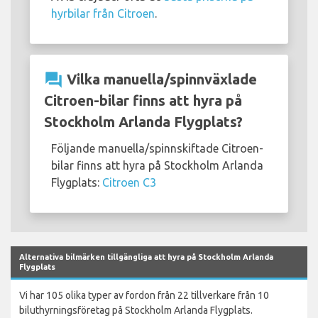
hyrbilar från Citroen
.
question_answer
Vilka manuella/spinnväxlade
Citroen-bilar finns att hyra på
Stockholm Arlanda Flygplats?
Följande manuella/spinnskiftade Citroen-
bilar finns att hyra på Stockholm Arlanda
Flygplats:
Citroen C3
Alternativa bilmärken tillgängliga att hyra på Stockholm Arlanda
Flygplats
Vi har 105 olika typer av fordon från 22 tillverkare från 10
biluthyrningsföretag på Stockholm Arlanda Flygplats.