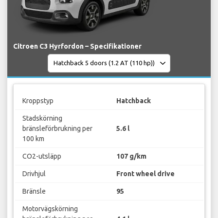
Citroen C3 Hyrfordon – Specifikationer
Kroppstyp
Hatchback
Stadskörning
bränsleförbrukning per
5.6 l
100 km
CO2-utsläpp
107 g/km
Drivhjul
Front wheel drive
Bränsle
95
Motorvägskörning