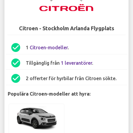
Citroen - Stockholm Arlanda Flygplats
check_circle
1
Citroen-modeller
.
check_circle
Tillgänglig från
1 leverantörer
.
check_circle
2 offerter för hyrbilar från Citroen sökte.
Populära Citroen-modeller att hyra: