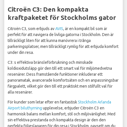
Citroën C3: Den kompakta
kraftpaketet för Stockholms gator
Citroën C3, som erbjuds av
AVIS
, är en kompakt bil som är
perfekt för att navigera de livliga gatorna i Stockholm. Den är
tillräckligt liten för att kunna manövrera i trånga
parkeringsplatser, men tillräckligt rymlig för att erbjuda komfort
under din resa.
C3: s effektiva bränsleförbrukning och minskade
koldioxidutsläpp gör den till ett smart val för miljömedvetna
resenärer. Dess framstående funktioner inkluderar ett
panoramatak, avancerade komfortsäten och en anpassningsbar
färgpalett, vilket gör den till ett praktiskt men stilfullt val för
alla resenärer.
För kunder som letar efter en fantastisk
Stockholm Arlanda
Airport biluthyrning
upplevelse, erbjuder Citroën C3 en
harmonisk balans mellan komfort, stil och miljövänlighet. Med
sin effektiva prestanda och kompakta design är den den
perfekta följeslagaren för din resa i Stockholm, oavsett om du