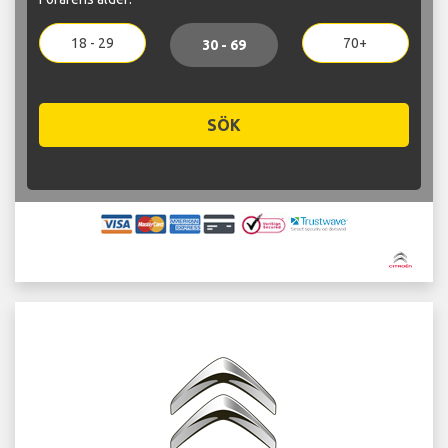
18 - 29
70+
30 - 69
SÖK