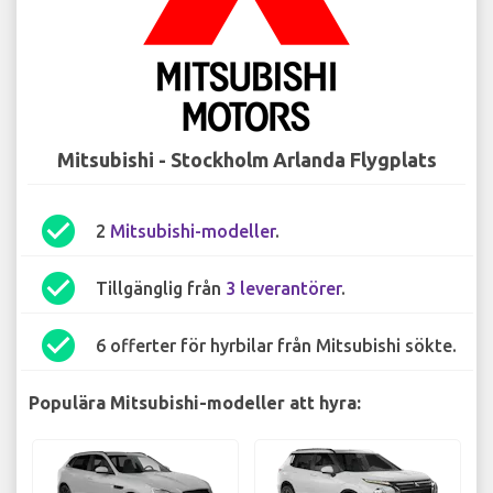
Mitsubishi - Stockholm Arlanda Flygplats
check_circle
2
Mitsubishi-modeller
.
check_circle
Tillgänglig från
3 leverantörer
.
check_circle
6 offerter för hyrbilar från Mitsubishi sökte.
Populära Mitsubishi-modeller att hyra: