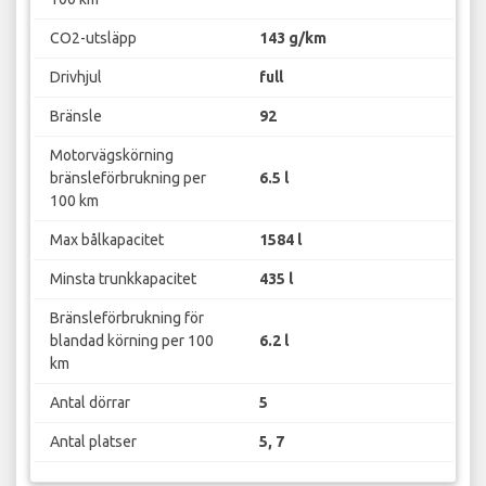
CO2-utsläpp
143 g/km
Drivhjul
full
Bränsle
92
Motorvägskörning
bränsleförbrukning per
6.5 l
100 km
Max bålkapacitet
1584 l
Minsta trunkkapacitet
435 l
Bränsleförbrukning för
blandad körning per 100
6.2 l
km
Antal dörrar
5
Antal platser
5, 7