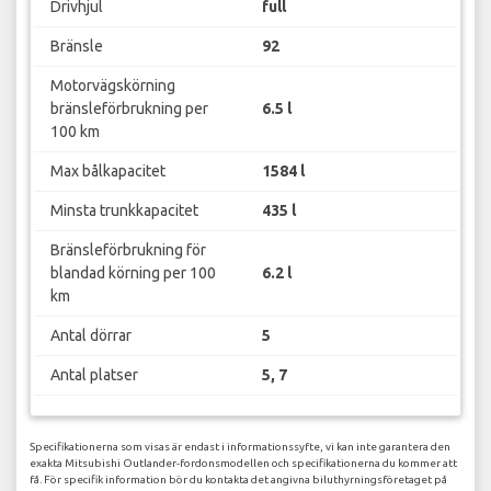
Drivhjul
full
Bränsle
92
Motorvägskörning
bränsleförbrukning per
6.5 l
100 km
Max bålkapacitet
1584 l
Minsta trunkkapacitet
435 l
Bränsleförbrukning för
blandad körning per 100
6.2 l
km
Antal dörrar
5
Antal platser
5, 7
Specifikationerna som visas är endast i informationssyfte, vi kan inte garantera den
exakta Mitsubishi Outlander-fordonsmodellen och specifikationerna du kommer att
få. För specifik information bör du kontakta det angivna biluthyrningsföretaget på