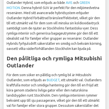
Outlander Hybrid, som erbjuds av både
AVIS
och
GREEN
MOTION
. Denna hybrid-SUV är perfekt för den miljömedvetna
resenären. Med sitt avancerade hybridsystem erbjuder
Outlander Hybrid förbättrad bränsleeffektivitet, vilket gör den
till ett utmärkt val för dem som vill minska sin koldioxidavtryck
samtidigt som de njuter av Stockholms fantastiska vyer. Dess
rymliga interiör och generösa bagageutrymme gör den till ett
idealiskt val för familjer eller grupper av resenärer. Outlander
Hybrids fyrhjulsdrift säkerställer en smidig och bekväm körning,
oavsett vilka väderförhållanden Stockholm kan bjuda på.
Den pålitliga och rymliga Mitsubishi
Outlander
För dem som söker en pålitlig och rymlig bil är Mitsubishi
Outlander, som erbjuds av
BUDGET
, ett utmärkt val. Outlanders
kraftfulla motor och smidiga hantering gör den till en fröjd att
köra genom stadens livliga gator eller den natursköna
landsbygden runt Stockholm. Den rymliga interiören rymmer
bekvämt upp till sju passagerare, vilket gör den till ett utmärkt
val för familjer eller stora grupper. Dessutom säkerställer det