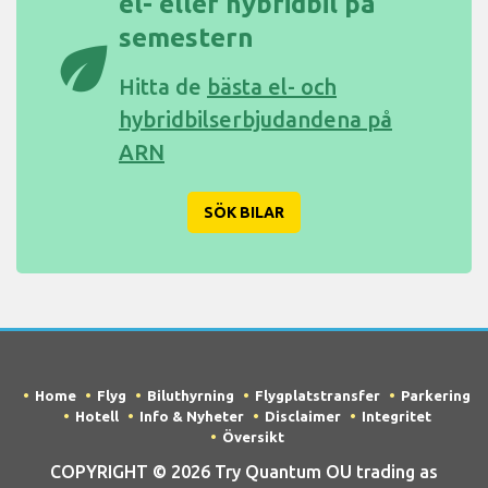
el- eller hybridbil på
semestern
eco
Hitta de
bästa el- och
hybridbilserbjudandena på
ARN
SÖK BILAR
Home
Flyg
Biluthyrning
Flygplatstransfer
Parkering
Hotell
Info & Nyheter
Disclaimer
Integritet
Översikt
COPYRIGHT © 2026 Try Quantum OU trading as