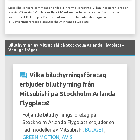
Specifikationerna som visas är endast i informationssyfte, vi kan inte garantera den
exakta Mitsubishi Outlander Hybrid-fordonsmodellen och specifikationerna du
kommer att få. För specifik information bör du kontakta det angivna
biluthyrningsföretaget på Stockholm Arlanda Flygplats.
Biluthyrning av Mitsubishi på Stockholm Arlanda Flygplats –
Vanliga frågor
question_answer
Vilka biluthyrningsföretag
erbjuder biluthyrning från
Mitsubishi på Stockholm Arlanda
Flygplats?
Följande biluthyrningsföretag på
Stockholm Arlanda Flygplats erbjuder en
rad modeller av Mitsubishi:
BUDGET
,
GREEN MOTION
,
AVIS