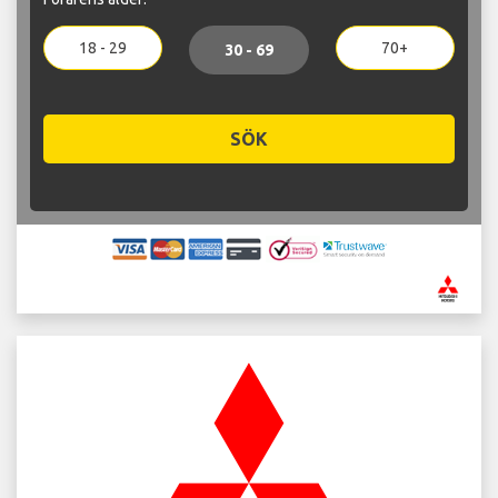
18 - 29
70+
30 - 69
SÖK