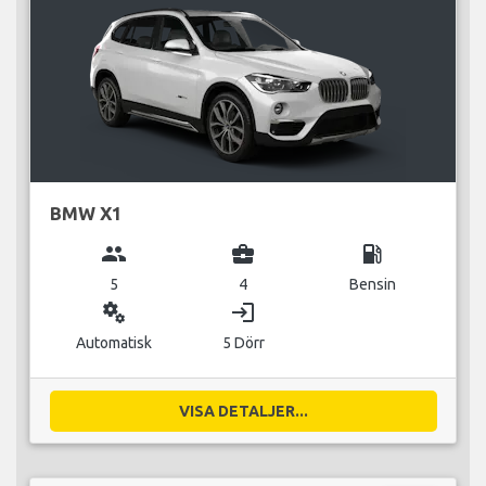
BMW X1
group
business_center
local_gas_station
5
4
Bensin
miscellaneous_services
login
Automatisk
5 Dörr
VISA DETALJER...