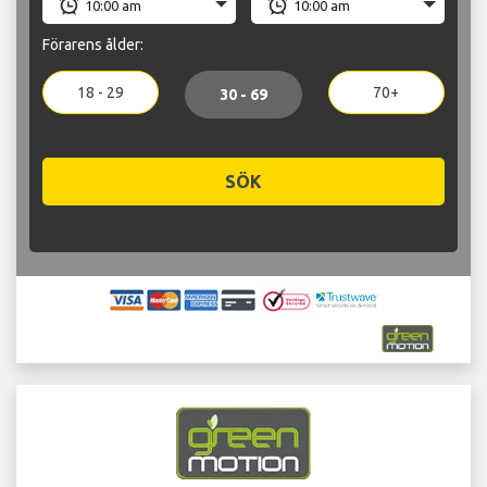
Förarens ålder:
18 - 29
70+
30 - 69
SÖK