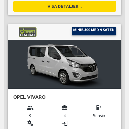
VISA DETALJER...
MINIBUSS MED 9 SÄTEN
OPEL VIVARO
group
business_center
local_gas_station
9
4
Bensin
miscellaneous_services
login