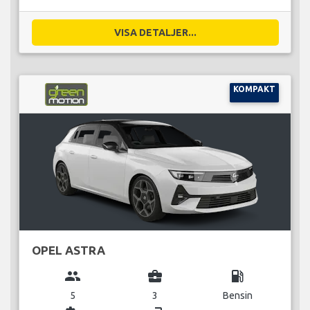
VISA DETALJER...
KOMPAKT
OPEL ASTRA
group
business_center
local_gas_station
5
3
Bensin