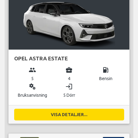
OPEL ASTRA ESTATE
group
business_center
local_gas_station
5
4
Bensin
miscellaneous_services
login
Bruksanvisning
5 Dörr
VISA DETALJER...