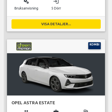
miscellaneous_services
login
Bruksanvisning
5 Dörr
VISA DETALJER...
KOMBI
OPEL ASTRA ESTATE
group
business_center
local_gas_station