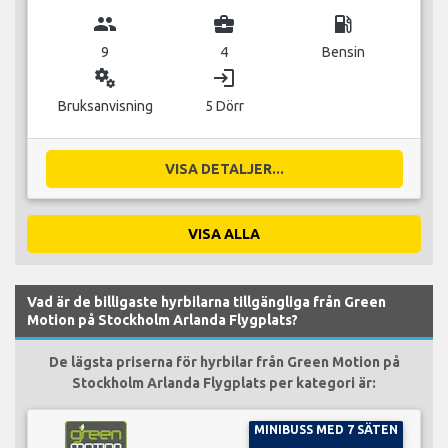
group
business_center
local_gas_station
9
4
Bensin
miscellaneous_services
login
Bruksanvisning
5 Dörr
VISA DETALJER...
VISA ALLA
Vad är de billigaste hyrbilarna tillgängliga från Green
Motion på Stockholm Arlanda Flygplats?
De lägsta priserna för hyrbilar från Green Motion på
Stockholm Arlanda Flygplats per kategori är:
MINIBUSS MED 7 SÄTEN