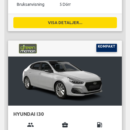
Bruksanvisning
5 Dörr
VISA DETALJER...
KOMPAKT
HYUNDAI I30
group
business_center
local_gas_station