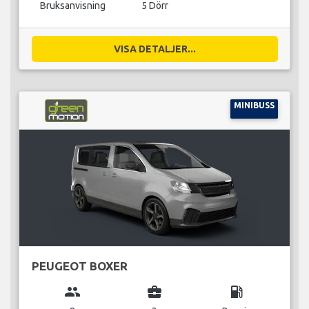
Bruksanvisning
5 Dörr
VISA DETALJER...
MINIBUSS
PEUGEOT BOXER
group
business_center
local_gas_station