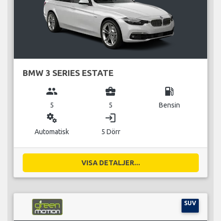
BMW 3 SERIES ESTATE
group
business_center
local_gas_station
5
5
Bensin
miscellaneous_services
login
Automatisk
5 Dörr
VISA DETALJER...
SUV