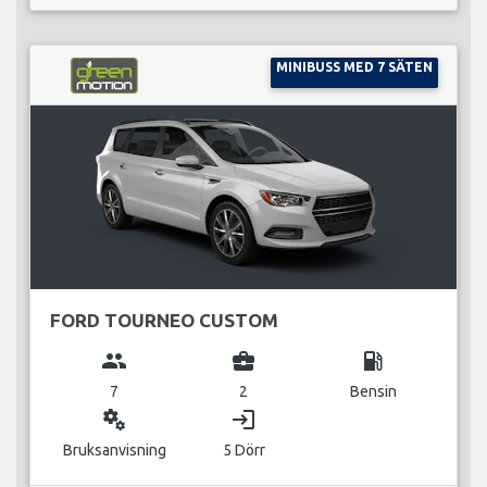
MINIBUSS MED 7 SÄTEN
FORD TOURNEO CUSTOM
group
business_center
local_gas_station
7
2
Bensin
miscellaneous_services
login
Bruksanvisning
5 Dörr