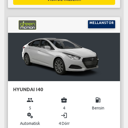
MELLANSTOR
HYUNDAI I40
group
business_center
local_gas_station
5
4
Bensin
miscellaneous_services
login
Automatisk
4 Dörr