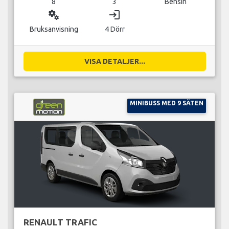
8
3
Bensin
miscellaneous_services
login
Bruksanvisning
4 Dörr
VISA DETALJER...
MINIBUSS MED 9 SÄTEN
RENAULT TRAFIC