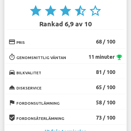
star
star
star
star_half
star_border
Rankad 6,9 av 10
credit_card
68 / 100
PRIS
timer
11 minuter
emoji_events
GENOMSNITTLIG VÄNTAN
directions_car
81 / 100
BILKVALITET
room_service
65 / 100
DISKSERVICE
flag
58 / 100
FORDONSUTLÄMNING
beenhere
73 / 100
FORDONSÅTERLÄMNING