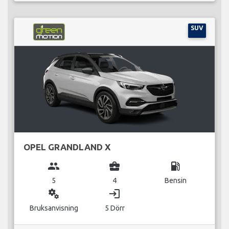
SUV
OPEL GRANDLAND X
group
business_center
local_gas_station
5
4
Bensin
miscellaneous_services
login
Bruksanvisning
5 Dörr