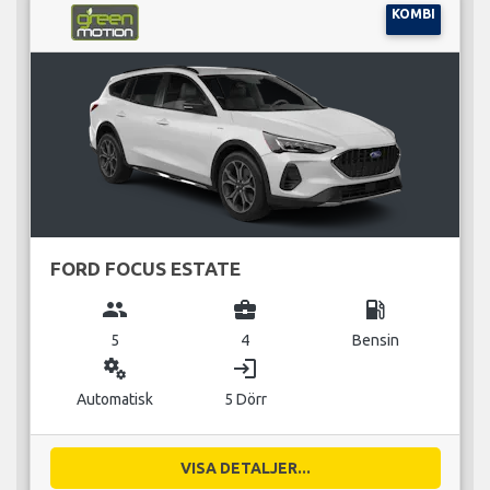
KOMBI
FORD FOCUS ESTATE
group
business_center
local_gas_station
5
4
Bensin
miscellaneous_services
login
Automatisk
5 Dörr
VISA DETALJER...