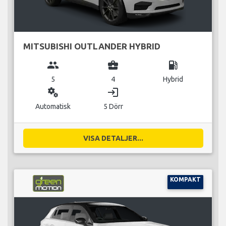
MITSUBISHI OUTLANDER HYBRID
group
business_center
local_gas_station
5
4
Hybrid
miscellaneous_services
login
Automatisk
5 Dörr
VISA DETALJER...
KOMPAKT