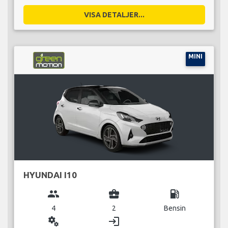
VISA DETALJER...
MINI
HYUNDAI I10
group
business_center
local_gas_station
4
2
Bensin
miscellaneous_services
login