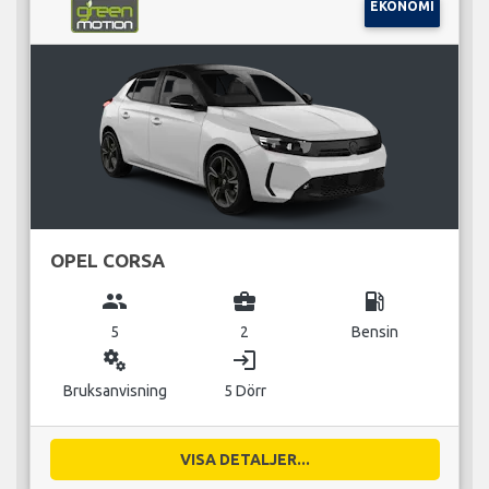
EKONOMI
OPEL CORSA
group
business_center
local_gas_station
5
2
Bensin
miscellaneous_services
login
Bruksanvisning
5 Dörr
VISA DETALJER...