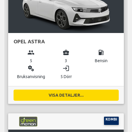
OPEL ASTRA
group
business_center
local_gas_station
5
3
Bensin
miscellaneous_services
login
Bruksanvisning
5 Dörr
VISA DETALJER...
KOMBI