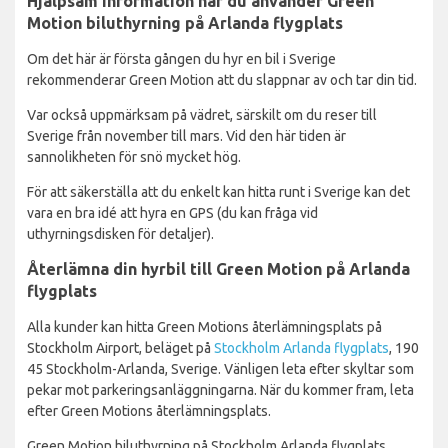
Hjälpsam information när du använder Green
Motion biluthyrning på Arlanda flygplats
Om det här är första gången du hyr en bil i Sverige
rekommenderar Green Motion att du slappnar av och tar din tid.
Var också uppmärksam på vädret, särskilt om du reser till
Sverige från november till mars. Vid den här tiden är
sannolikheten för snö mycket hög.
För att säkerställa att du enkelt kan hitta runt i Sverige kan det
vara en bra idé att hyra en GPS (du kan fråga vid
uthyrningsdisken för detaljer).
Återlämna din hyrbil till Green Motion på Arlanda
flygplats
Alla kunder kan hitta Green Motions återlämningsplats på
Stockholm Airport, beläget på
Stockholm Arlanda flygplats
, 190
45 Stockholm-Arlanda, Sverige. Vänligen leta efter skyltar som
pekar mot parkeringsanläggningarna. När du kommer fram, leta
efter Green Motions återlämningsplats.
Green Motion biluthyrning på Stockholm Arlanda flygplats