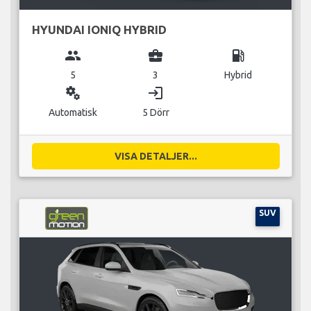
HYUNDAI IONIQ HYBRID
group
business_center
local_gas_station
5
3
Hybrid
miscellaneous_services
login
Automatisk
5 Dörr
VISA DETALJER...
SUV