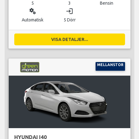
5
3
Bensin
miscellaneous_services
login
Automatisk
5 Dörr
VISA DETALJER...
MELLANSTOR
HYUNDAI I40