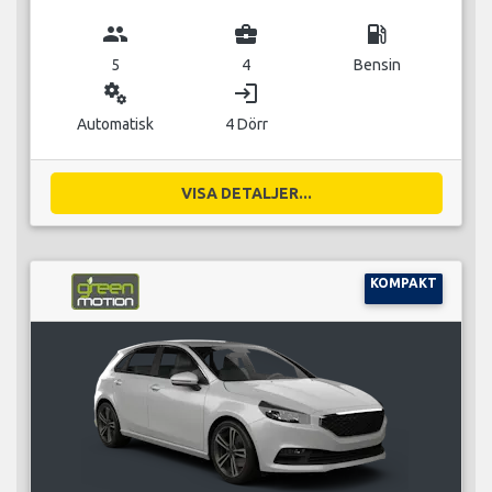
group
business_center
local_gas_station
5
4
Bensin
miscellaneous_services
login
Automatisk
4 Dörr
VISA DETALJER...
KOMPAKT