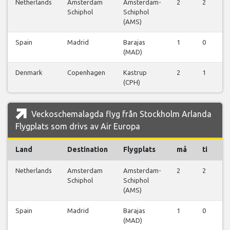
Netherlands
Amsterdam
Amsterdam-
2
2
2
Schiphol
Schiphol
(AMS)
Spain
Madrid
Barajas
1
0
0
(MAD)
Denmark
Copenhagen
Kastrup
2
1
1
(CPH)
Veckoschemalagda flyg från Stockholm Arlanda
Flygplats som drivs av Air Europa
Land
Destination
Flygplats
må
ti
o
Netherlands
Amsterdam
Amsterdam-
2
2
2
Schiphol
Schiphol
(AMS)
Spain
Madrid
Barajas
1
0
0
(MAD)