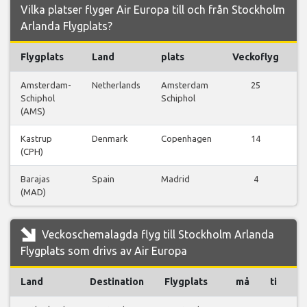
Vilka platser flyger Air Europa till och från Stockholm
Arlanda Flygplats?
Flygplats
Land
plats
Veckoflyg
F
Amsterdam-
Netherlands
Amsterdam
25
V
Schiphol
Schiphol
f
(AMS)
Kastrup
Denmark
Copenhagen
14
V
(CPH)
f
Barajas
Spain
Madrid
4
V
(MAD)
f
Veckoschemalagda flyg till Stockholm Arlanda
Flygplats som drivs av Air Europa
Land
Destination
Flygplats
må
ti
o