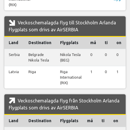
(RIX)
Veckoschemalagda flyg till Stockholm Arlanda
Flygplats som drivs av AirSERBIA
Land
Destination
Flygplats
må
ti
on
Serbia
Belgrade
Nikola Tesla
0
0
0
Nikola Tesla
(BEG)
Latvia
Riga
Riga
1
0
1
International
(RIX)
Veckoschemalagda flyg från Stockholm Arlanda
Flygplats som drivs av AirSERBIA
Land
Destination
Flygplats
må
ti
on
t