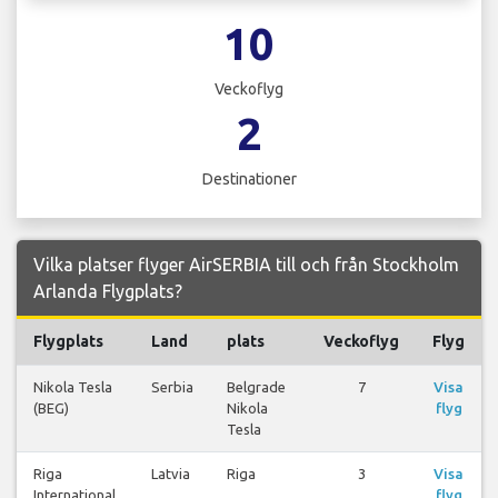
10
Veckoflyg
2
Destinationer
Vilka platser flyger AirSERBIA till och från Stockholm
Arlanda Flygplats?
Flygplats
Land
plats
Veckoflyg
Flyg
Nikola Tesla
Serbia
Belgrade
7
Visa
(BEG)
Nikola
flyg
Tesla
Riga
Latvia
Riga
3
Visa
International
flyg