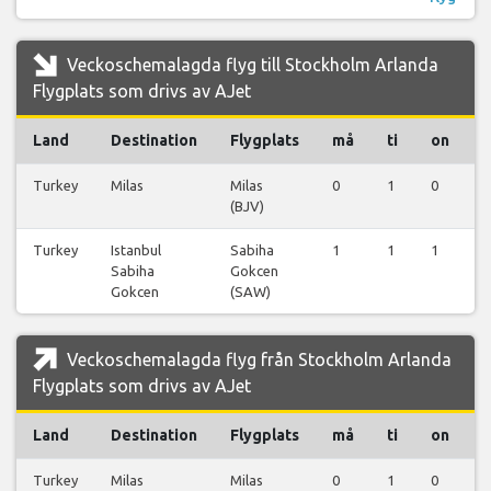
Veckoschemalagda flyg till Stockholm Arlanda
Flygplats som drivs av AJet
Land
Destination
Flygplats
må
ti
on
t
Turkey
Milas
Milas
0
1
0
0
(BJV)
Turkey
Istanbul
Sabiha
1
1
1
1
Sabiha
Gokcen
Gokcen
(SAW)
Veckoschemalagda flyg från Stockholm Arlanda
Flygplats som drivs av AJet
Land
Destination
Flygplats
må
ti
on
t
Turkey
Milas
Milas
0
1
0
0