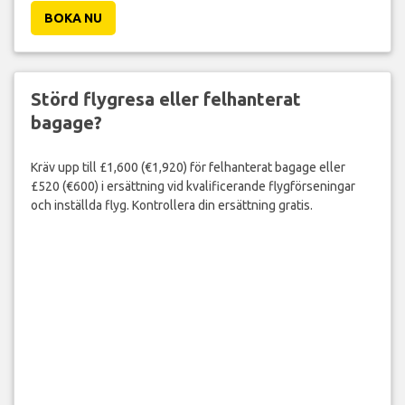
Stå inte och svettas i 45 minuter och vänta på Security. Få ett
snabbt spår och ta dig igenom på 5 minuter eller mindre.
BOKA NU
Störd flygresa eller felhanterat
bagage?
Kräv upp till £1,600 (€1,920) för felhanterat bagage eller
£520 (€600) i ersättning vid kvalificerande flygförseningar
och inställda flyg. Kontrollera din ersättning gratis.