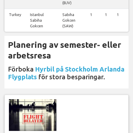
(BJV)
Turkey
Istanbul
Sabiha
1
1
1
1
Sabiha
Gokcen
Gokcen
(SAW)
Planering av semester- eller
arbetsresa
Förboka
Hyrbil på Stockholm Arlanda
Flygplats
för stora besparingar.