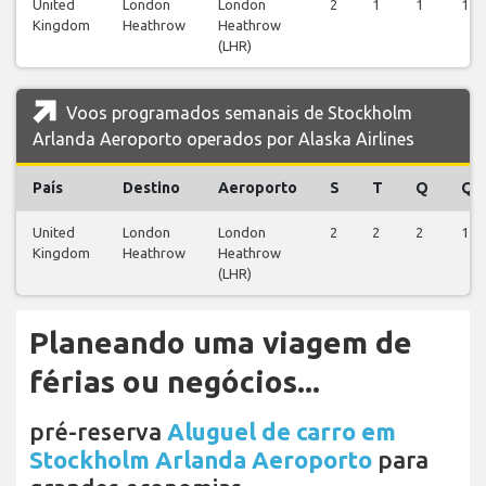
United
London
London
2
1
1
1
Kingdom
Heathrow
Heathrow
(LHR)
Voos programados semanais de Stockholm
Arlanda Aeroporto operados por Alaska Airlines
País
Destino
Aeroporto
S
T
Q
Q
United
London
London
2
2
2
1
Kingdom
Heathrow
Heathrow
(LHR)
Planeando uma viagem de
férias ou negócios...
pré-reserva
Aluguel de carro em
Stockholm Arlanda Aeroporto
para