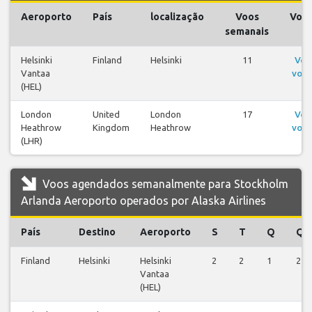
Aeroporto
País
localização
Voos
Voo
semanais
Helsinki
Finland
Helsinki
11
Ver
Vantaa
voos
(HEL)
London
United
London
17
Ver
Heathrow
Kingdom
Heathrow
voos
(LHR)
Voos agendados semanalmente para Stockholm
Arlanda Aeroporto operados por Alaska Airlines
País
Destino
Aeroporto
S
T
Q
Q
Finland
Helsinki
Helsinki
2
2
1
2
Vantaa
(HEL)