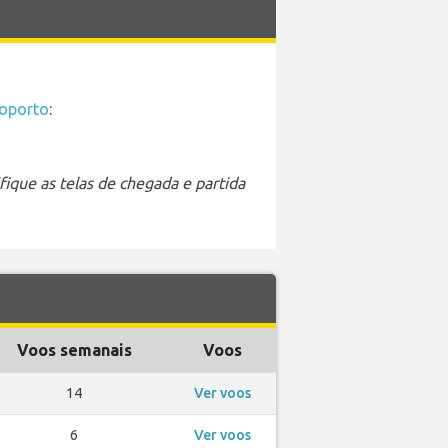
roporto
:
ique as telas de chegada e partida
Voos semanais
Voos
14
Ver voos
6
Ver voos