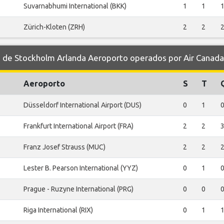
Suvarnabhumi International (BKK)
1
1
Zürich-Kloten (ZRH)
2
2
de Stockholm Arlanda Aeroporto operados por Air Canada
Aeroporto
S
T
Düsseldorf International Airport (DUS)
0
1
Frankfurt International Airport (FRA)
2
2
Franz Josef Strauss (MUC)
2
2
Lester B. Pearson International (YYZ)
0
1
Prague - Ruzyne International (PRG)
0
0
Riga International (RIX)
0
1