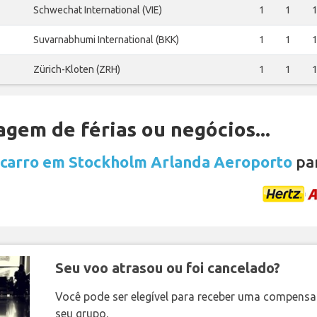
Schwechat International (VIE)
1
1
Suvarnabhumi International (BKK)
1
1
Zürich-Kloten (ZRH)
1
1
gem de férias ou negócios...
 carro em Stockholm Arlanda Aeroporto
par
Seu voo atrasou ou foi cancelado?
Você pode ser elegível para receber uma compens
seu grupo.