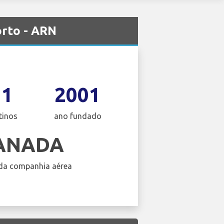
rto - ARN
11
2001
tinos
ano fundado
CANADA
da companhia aérea