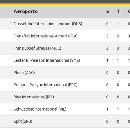
Aeroporto
S
T
Düsseldorf International Airport (DUS)
0
1
Frankfurt International Airport (FRA)
2
2
Franz Josef Strauss (MUC)
3
3
Lester B. Pearson International (YYZ)
1
1
Pleso (ZAG)
0
0
Prague - Ruzyne International (PRG)
0
0
Riga International (RIX)
0
0
Schwechat International (VIE)
1
1
Split (SPU)
0
0