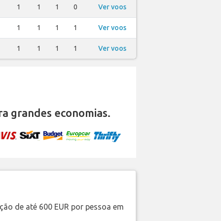
1
1
1
1
0
Ver voos
1
1
1
1
1
Ver voos
1
1
1
1
1
Ver voos
a grandes economias.
ação de até 600 EUR por pessoa em