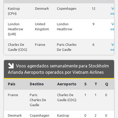
Kastrup
Denmark
Copenhagen
12
Ver
(CPH)
voos
London
United
London
9
Ver
Heathrow
Kingdom
Heathrow
voos
(LHR)
Charles De
France
Paris Charles
6
Ver
Gaulle (CDG)
De Gaulle
voos
Voos agendados semanalmente para Stockholm
Arlanda Aeroporto operados por Vietnam Airlines
País
Destino
Aeroporto
S
T
Q
France
Paris
Charles De
1
1
0
0
Charles De
Gaulle (CDG)
Gaulle
Denmark
Copenhagen
Kastrup
0
2
0
2