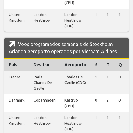
(CPH)
United
London
London
1
1
1
1
Kingdom
Heathrow
Heathrow
(LHR)
Voos programados semanais de Stockholm
Arlanda Aeroporto operados por Vietnam Airlines
País
Destino
Aeroporto
S
T
Q
France
Paris
Charles De
1
1
0
0
Charles De
Gaulle (CDG)
Gaulle
Denmark
Copenhagen
Kastrup
0
2
0
2
(CPH)
United
London
London
1
1
1
1
Kingdom
Heathrow
Heathrow
(LHR)