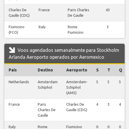
Charles De
France
Paris Charles
43
Gaulle (CDG)
De Gaulle
v
Fiumicino
Italy
Rome
3
(FCO)
Fiumicino
v
Voos agendados semanalmente para Stockholm
Arlanda Aeroporto operados por Aeromexico
País
Destino
Aeroporto
S
T
Q
Netherlands
Amsterdam
Amsterdam-
5
5
5
Schiphol
Schiphol
(AMS)
France
Paris
Charles De
4
3
4
Charles De
Gaulle (CDG)
Gaulle
Italy
Rome
Fiumicino
0
0
0