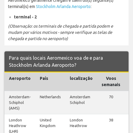
Aeromexico geralmente chegam e saem do(s) seguinte(s)
terminal(is) em
Stockholm Arlanda Aeroporto
:
terminal - 2
(Observação: os terminais de chegada e partida podem e
mudam por vários motivos - sempre verifique as telas de
chegada e partida no aeroporto)
Para quais locais Aeromexico voa de e para
Stockholm Arlanda Aeroporto?
Aeroporto
País
localização
Voos
V
semanais
Amsterdam-
Netherlands
Amsterdam
70
Schiphol
Schiphol
v
(AMS)
London
United
London
38
Heathrow
Kingdom
Heathrow
v
(LHR)