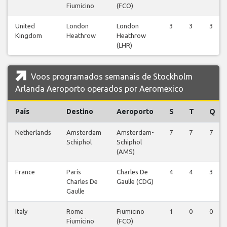
Fiumicino
(FCO)
United
London
London
3
3
3
Kingdom
Heathrow
Heathrow
(LHR)
Voos programados semanais de Stockholm
Arlanda Aeroporto operados por Aeromexico
País
Destino
Aeroporto
S
T
Q
Netherlands
Amsterdam
Amsterdam-
7
7
7
Schiphol
Schiphol
(AMS)
France
Paris
Charles De
4
4
3
Charles De
Gaulle (CDG)
Gaulle
Italy
Rome
Fiumicino
1
0
0
Fiumicino
(FCO)