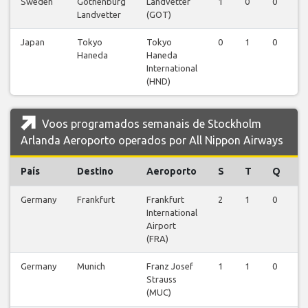
Sweden
Gothenburg
Landvetter
1
0
0
0
Landvetter
(GOT)
Japan
Tokyo
Tokyo
0
1
0
0
Haneda
Haneda
International
(HND)
Voos programados semanais de Stockholm
Arlanda Aeroporto operados por All Nippon Airways
País
Destino
Aeroporto
S
T
Q
Germany
Frankfurt
Frankfurt
2
1
0
0
International
Airport
(FRA)
Germany
Munich
Franz Josef
1
1
0
0
Strauss
(MUC)