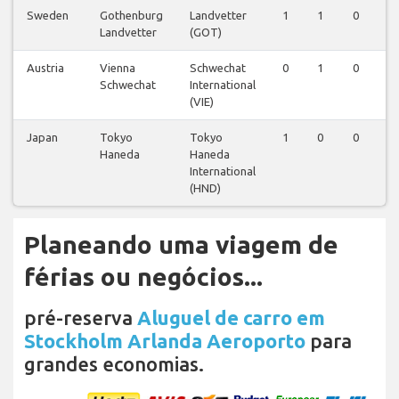
Sweden
Gothenburg
Landvetter
1
1
0
0
Landvetter
(GOT)
Austria
Vienna
Schwechat
0
1
0
0
Schwechat
International
(VIE)
Japan
Tokyo
Tokyo
1
0
0
0
Haneda
Haneda
International
(HND)
Planeando uma viagem de
férias ou negócios...
pré-reserva
Aluguel de carro em
Stockholm Arlanda Aeroporto
para
grandes economias.