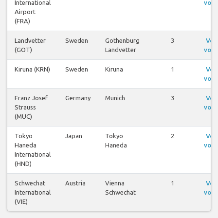
International
voos
Airport
(FRA)
Landvetter
Sweden
Gothenburg
3
Ver
(GOT)
Landvetter
voos
Kiruna (KRN)
Sweden
Kiruna
1
Ver
voos
Franz Josef
Germany
Munich
3
Ver
Strauss
voos
(MUC)
Tokyo
Japan
Tokyo
2
Ver
Haneda
Haneda
voos
International
(HND)
Schwechat
Austria
Vienna
1
Ver
International
Schwechat
voos
(VIE)