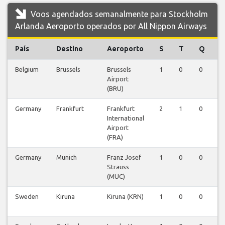
Voos agendados semanalmente para Stockholm
Arlanda Aeroporto operados por All Nippon Airways
País
Destino
Aeroporto
S
T
Q
Belgium
Brussels
Brussels
1
0
0
0
Airport
(BRU)
Germany
Frankfurt
Frankfurt
2
1
0
0
International
Airport
(FRA)
Germany
Munich
Franz Josef
1
0
0
0
Strauss
(MUC)
Sweden
Kiruna
Kiruna (KRN)
1
0
0
0